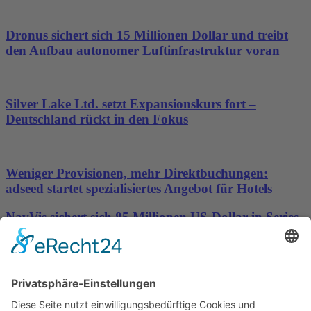
Dronus sichert sich 15 Millionen Dollar und treibt
den Aufbau autonomer Luftinfrastruktur voran
Silver Lake Ltd. setzt Expansionskurs fort –
Deutschland rückt in den Fokus
Weniger Provisionen, mehr Direktbuchungen:
adseed startet spezialisiertes Angebot für Hotels
NavVis sichert sich 85 Millionen US-Dollar in Series-
D-Finanzierungsrunde, um die Datengrundlage für
physische KI bereitzustellen
Wichtiges
Impressum