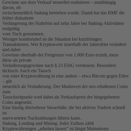
Gewinne aus dem Verkauf steuerfrei realisieren – unabhängig
davon, ob
zwischenzeitlich Staking betrieben wurde. Damit hat das BMF die
früher diskutierte
Verlängerung der Haltefrist auf zehn Jahre bei Staking-Aktivitäten
endgültig
vom Tisch genommen.
Weniger komfortabel ist die Situation bei kurzfristigen
Transaktionen. Wer Kryptowerte innerhalb der Jahresfrist veräußert
und dabei
Gewinne oberhalb der Freigrenze von 1.000 Euro erzielt, muss
diese als private
Veräußerungsgewinne nach § 23 EStG versteuern. Besonders
tückisch: Auch ein Tausch
von einer Kryptowährung in eine andere – etwa Bitcoin gegen Ether
– gilt
steuerlich als Veräußerung. Der Marktwert der neu erhaltenen Coins
zum
Tauschzeitpunkt wird dabei als Verkaufspreis der hingegebenen
Coins angesetzt.
Eine häufig übersehene Steuerfalle, die bei aktiven Tradern schnell
zu
unerwarteten Nachzahlungen führen kann.
Staking, Lending und Mining: Jeder Zufluss zählt
Kryptowährungen „arbeiten lassen“ ist längst Mainstream