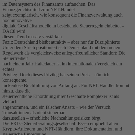
im Datensystem des Finanzamts auftauchen. Das
Finanzgerichtsurteil zum NFT-Handel
zeigt exemplarisch, wie konsequent die Finanzverwaltung auch
hochinnovative
digitale Geschäftsmodelle in bestehende Steuerregeln einbettet –
DAC8 wird
diesen Trend massiv verstärken.
Fazit: Deutschland bleibt attraktiv – aber nur für Disziplinierte
Unter dem Strich positioniert sich Deutschland mit dem neuen
Regelwerk als vergleichsweise anlegerfreundlicher Standort: Die
Steuerfreiheit
nach einem Jahr Haltedauer ist im internationalen Vergleich ein
echtes
Privileg. Doch dieses Privileg hat seinen Preis – nämlich
konsequente,
lückenlose Buchführung von Anfang an. Für NFT-Händler kommt
hinzu, dass die
steuerrechtliche Einordnung ihrer Geschäfte komplexer ist als
vielfach
angenommen, und ein falscher Ansatz – wie der Versuch,
Transaktionen als nicht steuerbar
darzustellen – erhebliche Nachzahlungsrisiken birgt.
Die FRTG Steuerberatungsgesellschaft Essen empfiehlt allen
Krypto-Anlegern und NFT-Händlern, ihre Dokumentation und
steuerliche Einordnung