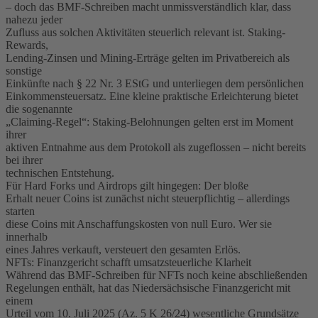
– doch das BMF-Schreiben macht unmissverständlich klar, dass
nahezu jeder
Zufluss aus solchen Aktivitäten steuerlich relevant ist. Staking-
Rewards,
Lending-Zinsen und Mining-Erträge gelten im Privatbereich als
sonstige
Einkünfte nach § 22 Nr. 3 EStG und unterliegen dem persönlichen
Einkommensteuersatz. Eine kleine praktische Erleichterung bietet
die sogenannte
„Claiming-Regel“: Staking-Belohnungen gelten erst im Moment
ihrer
aktiven Entnahme aus dem Protokoll als zugeflossen – nicht bereits
bei ihrer
technischen Entstehung.
Für Hard Forks und Airdrops gilt hingegen: Der bloße
Erhalt neuer Coins ist zunächst nicht steuerpflichtig – allerdings
starten
diese Coins mit Anschaffungskosten von null Euro. Wer sie
innerhalb
eines Jahres verkauft, versteuert den gesamten Erlös.
NFTs: Finanzgericht schafft umsatzsteuerliche Klarheit
Während das BMF-Schreiben für NFTs noch keine abschließenden
Regelungen enthält, hat das Niedersächsische Finanzgericht mit
einem
Urteil vom 10. Juli 2025 (Az. 5 K 26/24) wesentliche Grundsätze