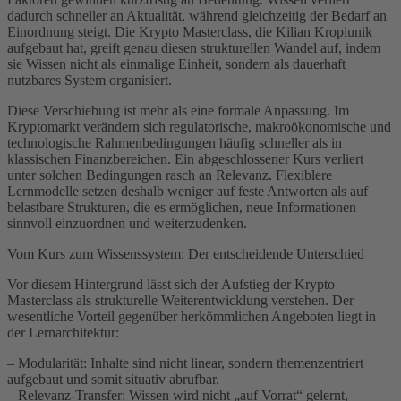
dadurch schneller an Aktualität, während gleichzeitig der Bedarf an
Einordnung steigt. Die Krypto Masterclass, die Kilian Kropiunik
aufgebaut hat, greift genau diesen strukturellen Wandel auf, indem
sie Wissen nicht als einmalige Einheit, sondern als dauerhaft
nutzbares System organisiert.
Diese Verschiebung ist mehr als eine formale Anpassung. Im
Kryptomarkt verändern sich regulatorische, makroökonomische und
technologische Rahmenbedingungen häufig schneller als in
klassischen Finanzbereichen. Ein abgeschlossener Kurs verliert
unter solchen Bedingungen rasch an Relevanz. Flexiblere
Lernmodelle setzen deshalb weniger auf feste Antworten als auf
belastbare Strukturen, die es ermöglichen, neue Informationen
sinnvoll einzuordnen und weiterzudenken.
Vom Kurs zum Wissenssystem: Der entscheidende Unterschied
Vor diesem Hintergrund lässt sich der Aufstieg der Krypto
Masterclass als strukturelle Weiterentwicklung verstehen. Der
wesentliche Vorteil gegenüber herkömmlichen Angeboten liegt in
der Lernarchitektur:
– Modularität: Inhalte sind nicht linear, sondern themenzentriert
aufgebaut und somit situativ abrufbar.
– Relevanz-Transfer: Wissen wird nicht „auf Vorrat“ gelernt,