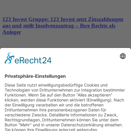
123 Invest Gruppe: 123 Invest setzt Zinszahlungen
aus und stellt Insolvenzantrag – Ihre Rechte als
Anleger
Dronus sichert sich 15 Millionen Dollar und treibt
den Aufbau autonomer Luftinfrastruktur voran
Wichtiges
Impressum
Datenschutz
Kooperation
Werbung
Presse- und Öffentlichkeitsarbeit
Aktuelles