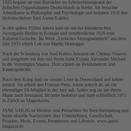
1925 begann sie eine Bürolehre im Arbeiterfürsorgeamt der
jüdischen Organisationen Deutschlands in Berlin. Sie besuchte
Abendkurse in Philosophie und Psychologie und heiratete 1928 den
Hebräischlehrer Saul Aaron Kaleko.
In den späten 1920er Jahren kam sie mit der künstlerischen
Avantgarde Berlins in Kontakt und veröffentlichte 1929 erste
Kabarett-Gedichte. Ihr Werk „Lyrisches Stenogrammheft“ aus dem
Jahr 1933 erhielt Lob von Martin Heidegger.
Nach der Scheidung von Saul Kaleko heiratete sie Chemjo Vinaver
und emigrierte mit ihm und ihrem Sohn Evjatar Alexander Michael
in die Vereinigten Staaten. Dort schrieb sie Reklametexte und
Kindergedichte.
Nach dem Krieg fand sie wieder Leser in Deutschland und kehrte
zurück. Sie erhielt den Fontane-Preis, lehnte jedoch ab, als ein
ehemaliges SS-Mitglied in der Jury saß. Später zog sie mit ihrem
Mann nach Jerusalem, litt unter Isolation und starb schließlich 1975
in Zürich an Magenkrebs.
JANE UHLIG ist Medien- und Pressebüro für Berichterstattung und
bietet aktuelle Nachrichten über Unternehmen, Gesellschaft,
Projekte, Mode, Events, Prominente und Lifestyle. www.janes-
magazin.de