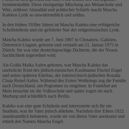
Sentimentalität. Diese einzigartige Mischung aus Melancholie und
Witz, zeitloser Aktualität und politischer Schärfe macht Mascha
Kalekos Lyrik so unwiderstehlich und zeitlos.
In den frühen 1930er Jahren ist Mascha Kaleko eine erfolgreiche
Schriftstellerin und ein gefeierter Star der zeitgenössischen Lyrik.
Mascha Kaleko wurde am 7. Juni 1907 in Chrzanow, Galizien,
Österreich-Ungarn, geboren und verstarb am 21. Januar 1975 in
Zürich. Sie war eine deutschsprachige Dichterin, die der Neuen
Sachlichkeit zugeordnet wird.
Als Golda Malka Aufen geboren, war Mascha Kaleko das
uneheliche Kind des jüdisch-russischen Kaufmanns Fischel Engel
und seiner späteren Ehefrau, der österreichisch-jüdischen Rozalia
Chaja Reisel Aufen. Während des Ersten Weltkriegs zog die Familie
nach Deutschland, um Pogromen zu entgehen. In Frankfurt am
Main besuchte sie die Volksschule und später zogen sie nach
Marburg und schließlich nach Berlin.
Kaleko war eine gute Schülerin und interessierte sich für ein
Studium, was ihr Vater jedoch ablehnte. Nachdem ihre Eltern 1922
standesamtlich heirateten, wurde sie von ihrem Vater anerkannt und
erhielt den Namen Mascha Engel.