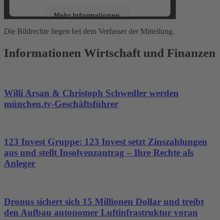
Mehr Informationen
Die Bildrechte liegen bei dem Verfasser der Mitteilung.
Akzeptieren
Informationen Wirtschaft und Finanzen
powered by
Usercentrics Consent
Management Platform
&
eRecht24
Willi Arsan & Christoph Schwedler werden
münchen.tv-Geschäftsführer
123 Invest Gruppe: 123 Invest setzt Zinszahlungen
aus und stellt Insolvenzantrag – Ihre Rechte als
Anleger
Dronus sichert sich 15 Millionen Dollar und treibt
den Aufbau autonomer Luftinfrastruktur voran