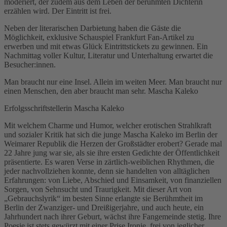
moderiert, der zudem aus dem Leben der berühmten Dichterin
erzählen wird. Der Eintritt ist frei.
Neben der literarischen Darbietung haben die Gäste die
Möglichkeit, exklusive Schauspiel Frankfurt Fan-Artikel zu
erwerben und mit etwas Glück Eintrittstickets zu gewinnen. Ein
Nachmittag voller Kultur, Literatur und Unterhaltung erwartet die
Besucher:innen.
Man braucht nur eine Insel. Allein im weiten Meer. Man braucht nur
einen Menschen, den aber braucht man sehr. Mascha Kaleko
Erfolgsschriftstellerin Mascha Kaleko
Mit welchem Charme und Humor, welcher erotischen Strahlkraft
und sozialer Kritik hat sich die junge Mascha Kaleko im Berlin der
Weimarer Republik die Herzen der Großstädter erobert? Gerade mal
22 Jahre jung war sie, als sie ihre ersten Gedichte der Öffentlichkeit
präsentierte. Es waren Verse in zärtlich-weiblichen Rhythmen, die
jeder nachvollziehen konnte, denn sie handelten von alltäglichen
Erfahrungen: von Liebe, Abschied und Einsamkeit, von finanziellen
Sorgen, von Sehnsucht und Traurigkeit. Mit dieser Art von
„Gebrauchslyrik“ im besten Sinne erlangte sie Berühmtheit im
Berlin der Zwanziger- und Dreißigerjahre, und auch heute, ein
Jahrhundert nach ihrer Geburt, wächst ihre Fangemeinde stetig. Ihre
Poesie ist stets gewürzt mit einer Prise Ironie, frei von jeglicher