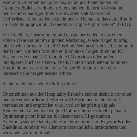
Während Unternehmen jahrelang daran gearbeitet haben, bei
Google möglichst weit oben zu erscheinen, liefern KI-Systeme
heute immer häufiger direkte Antworten statt klassischer
Trefferlisten. Genau hier setzt ein neues Thema an, das aktuell stark
an Bedeutung gewinnt: „Generative Engine Optimization“ (GEO).
Für Hoteliers, Gastronomen und Gastgeber bedeutet das einen
echten Wendepunkt im digitalen Marketing. Gäste fragen künftig
nicht mehr nur nach „Hotel Mosel mit Wellness“ oder „Restaurant in
der Nähe“, sondern formulieren komplexe Fragen direkt an KI-
Systeme wie ChatGPT, Google AI Overviews oder andere
intelligente Suchassistenten. Die KI liefert anschließend konkrete
Empfehlungen – oft ohne dass Nutzer überhaupt noch eine
klassische Suchergebnisseite öffnen.
Sichtbarkeit entscheidet künftig die KI
Unternehmen aus der Hospitality-Branche stehen deshalb vor einer
neuen Herausforderung: Wer von KI-Systemen nicht erkannt,
verstanden und empfohlen wird, verliert langfristig digitale
Reichweite. Generative Engine Optimization beschreibt genau die
Optimierung von Inhalten für diese neuen KI-gestützten
Antwortsysteme. Dabei geht es nicht mehr nur um Keywords oder
Backlinks, sondern vor allem um verständliche, strukturierte und
vertrauenswürdige Inhalte.