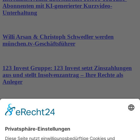
Abonnenten mit KI-generierter Kurzvideo-
Unterhaltung
Willi Arsan & Christoph Schwedler werden
münchen.tv-Geschäftsführer
123 Invest Gruppe: 123 Invest setzt Zinszahlungen
aus und stellt Insolvenzantrag – Ihre Rechte als
Anleger
Dronus sichert sich 15 Millionen Dollar und treibt
den Aufbau autonomer Luftinfrastruktur voran
Wichtiges
Impressum