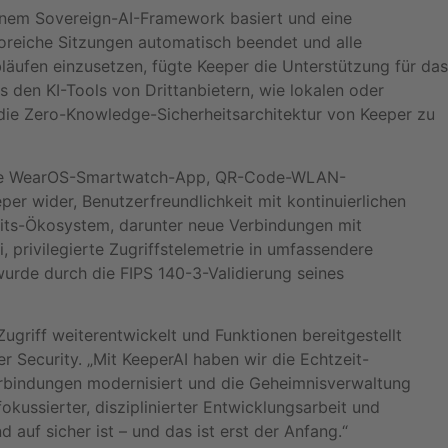
einem Sovereign-AI-Framework basiert und eine
koreiche Sitzungen automatisch beendet und alle
bläufen einzusetzen, fügte Keeper die Unterstützung für das
 den KI-Tools von Drittanbietern, wie lokalen oder
 die Zero-Knowledge-Sicherheitsarchitektur von Keeper zu
 eine WearOS-Smartwatch-App, QR-Code-WLAN-
r wider, Benutzerfreundlichkeit mit kontinuierlichen
heits-Ökosystem, darunter neue Verbindungen mit
privilegierte Zugriffstelemetrie in umfassendere
rde durch die FIPS 140-3-Validierung seines
Zugriff weiterentwickelt und Funktionen bereitgestellt
Security. „Mit KeeperAI haben wir die Echtzeit-
Verbindungen modernisiert und die Geheimnisverwaltung
kussierter, disziplinierter Entwicklungsarbeit und
auf sicher ist – und das ist erst der Anfang.“