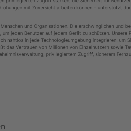
en privilegierten Zugriff stärken, die Sicherheit für Benutz
ohungen mit Zuversicht arbeiten können – unterstützt durch
ür Menschen und Organisationen. Die erschwinglichen und b
, um jeden Benutzer auf jedem Gerät zu schützen. Unsere
 sich nahtlos in jede Technologieumgebung integrieren, um 
ßt das Vertrauen von Millionen von Einzelnutzern sowie T
imnisverwaltung, privilegiertem Zugriff, sicherem Fernzu
en