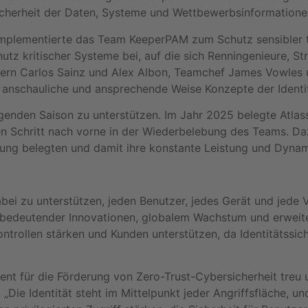
icherheit der Daten, Systeme und Wettbewerbsinformatione
, implementierte das Team KeeperPAM zum Schutz sensibler 
tz kritischer Systeme bei, auf die sich Renningenieure, S
ern Carlos Sainz und Alex Albon, Teamchef James Vowles 
 anschauliche und ansprechende Weise Konzepte der Identit
enden Saison zu unterstützen. Im Jahr 2025 belegte Atlassi
 Schritt nach vorne in der Wiederbelebung des Teams. Da
tung belegten und damit ihre konstante Leistung und Dynam
bei zu unterstützen, jeden Benutzer, jedes Gerät und jede 
bedeutender Innovationen, globalem Wachstum und erweite
ontrollen stärken und Kunden unterstützen, da Identitätssic
ent für die Förderung von Zero-Trust-Cybersicherheit treu
ie Identität steht im Mittelpunkt jeder Angriffsfläche, un