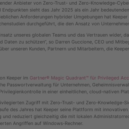
hrender Anbieter von Zero-Trust- und Zero-Knowledge-Cyb
nd Endpunkten sieht das Jahr 2025 als ein Jahr bedeutend
ieblichen Anforderungen hybrider Umgebungen hat Keeper s
chenstudien durchgeführt, die den Ansatz von Unternehmen 
Einsatz unseres globalen Teams und das Vertrauen wider, 
nd Daten zu schützen“, so Darren Guccione, CEO und Mitbegr
er unseren Kunden, Partnern und Mitarbeitern, die Keeper z
von Keeper im
Gartner® Magic Quadrant™ für Privileged A
iche Passwortverwaltung für Unternehmen, Geheimnisverwa
ilegienkontrolle in einer einheitlichen, cloud-nativen Plat
ilegierten Zugriff mit Zero-Trust- und Zero-Knowledge-Sic
fe des Jahres hat Keeper seine Plattform mit innovativen 
 und reduziert gleichzeitig die mit lokalen Administratorre
sierten Angriffen auf Windows-Rechner.