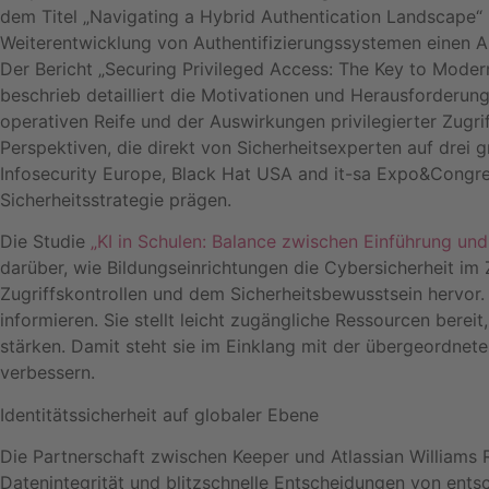
dem Titel „Navigating a Hybrid Authentication Landscape“ 
Weiterentwicklung von Authentifizierungssystemen einen 
Der Bericht „Securing Privileged Access: The Key to Moder
beschrieb detailliert die Motivationen und Herausforderu
operativen Reife und der Auswirkungen privilegierter Zugri
Perspektiven, die direkt von Sicherheitsexperten auf drei
Infosecurity Europe, Black Hat USA and it-sa Expo&Congres
Sicherheitsstrategie prägen.
Die Studie
„KI in Schulen: Balance zwischen Einführung und 
darüber, wie Bildungseinrichtungen die Cybersicherheit 
Zugriffskontrollen und dem Sicherheitsbewusstsein hervor. 
informieren. Sie stellt leicht zugängliche Ressourcen ber
stärken. Damit steht sie im Einklang mit der übergeordnet
verbessern.
Identitätssicherheit auf globaler Ebene
Die Partnerschaft zwischen Keeper und Atlassian Williams 
Datenintegrität und blitzschnelle Entscheidungen von ents