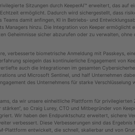
ivilegierte Sitzungen durch KeeperAI™ erweitert, das auf 
chtzeit ermöglicht. Dadurch wird sichergestellt, dass risi
ls Teams damit anfingen, KI in Betriebs- und Entwicklungsa
 Managers hinzu. Die Integration von Keeper ermöglicht es
rten Geheimnisse sicher abzurufen oder zu verwalten, ohne
hare, verbesserte biometrische Anmeldung mit Passkeys,
fahrung spiegeln das kontinuierliche Engagement von Keepe
 vertiefte auch die Integrationen im gesamten Cybersicher
ions und Microsoft Sentinel, und half Unternehmen dabei, 
ngagement des Unternehmens für starke Verschlüsselung wu
s, da wir unsere einheitliche Plattform für privilegierten 
ärken“, so Craig Lurey, CTO und Mitbegründer von Keeper 
egriert. Wir haben den Endpunktschutz erweitert, sichere 
iter verbessert. Diese Verbesserungen sind das Ergebnis fo
lattform entwickelt, die schnell, skalierbar und von Grund 