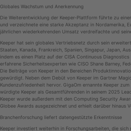
Globales Wachstum und Anerkennung
Die Weiterentwicklung der Keeper-Plattform führte zu ein
und verzeichnete eine starke Akzeptanz in Nordamerika, 
jährlichen wiederkehrenden Umsatz verdreifachte und seine
Keeper hat sein globales Vertriebsnetz durch sein erweit
Staaten, Kanada, Frankreich, Spanien, Singapur, Japan, A
indem es einen Platz auf der CISA Continuous Diagnostics
erfahrene Sicherheitsexperten wie CISO Shane Barney, Fe
Die Beiträge von Keeper in den Bereichen Produktinnovat
gewürdigt. Neben dem Debüt von Keeper im Gartner Magic 
Kundenzufriedenheit hervor. GigaOm ernannte Keeper zum
würdigte Keeper als Gesamtführenden in seinem 2025 Le
Keeper wurde außerdem mit den Computing Security Awards
Globee Awards ausgezeichnet und erhielt darüber hinaus
Branchenforschung liefert datengestützte Erkenntnisse
Keeper investiert weiterhin in Forschungsarbeiten, die si