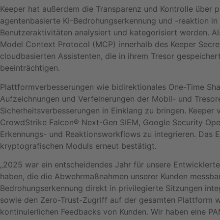
Keeper hat außerdem die Transparenz und Kontrolle über pr
agentenbasierte KI-Bedrohungserkennung und -reaktion in E
Benutzeraktivitäten analysiert und kategorisiert werden. A
Model Context Protocol (MCP) innerhalb des Keeper Secrets
cloudbasierten Assistenten, die in ihrem Tresor gespeiche
beeinträchtigen.
Plattformverbesserungen wie bidirektionales One-Time S
Aufzeichnungen und Verfeinerungen der Mobil- und Tresorer
Sicherheitsverbesserungen in Einklang zu bringen. Keeper
CrowdStrike Falcon® Next-Gen SIEM, Google Security Operat
Erkennungs- und Reaktionsworkflows zu integrieren. Das E
kryptografischen Moduls erneut bestätigt.
„2025 war ein entscheidendes Jahr für unsere Entwicklerteam
haben, die die Abwehrmaßnahmen unserer Kunden messbar st
Bedrohungserkennung direkt in privilegierte Sitzungen int
sowie den Zero-Trust-Zugriff auf der gesamten Plattform we
kontinuierlichen Feedbacks von Kunden. Wir haben eine PAM-P