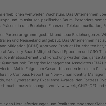
em erheblichen weltweiten Wachstum. Das Unternehmen übers
Europa und im asiatisch-pazifischen Raum. Besonders bem
 Präsenz in den Bereichen Finanzen, Telekommunikation, Fe
ertes Partnerprogramm gestärkt und neue Beziehungen zu Wi
ustralien und Neuseeland aufgebaut. Das Unternehmen hat a
 and Mitigation (CDM) Approved Product List erhalten hat,
deral Advisory Board-Mitglied David Epperson und CRO Tim
ion, Identitätssicherheit und Forschung wurden das ganze
Quadrant hob Enterprise Management Associates (EMA) Keep
 vierten Mal in Folge zum Gesamtführenden in seinem Pas
adership Compass Report für Non-Human Identity Managem
, den Cybersecurity Excellence Awards, den Fortress Cyb
 Verbraucherauszeichnungen von Newsweek, CHIP (DE) und 
ch mit den Herausforderungen und Realitäten moderner Siche