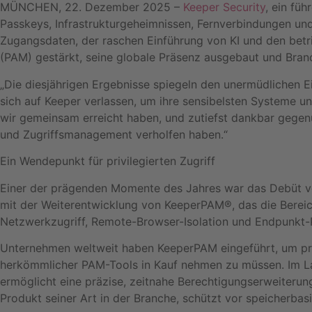
MÜNCHEN, 22. Dezember 2025 –
Keeper Security
, ein fü
Passkeys, Infrastrukturgeheimnissen, Fernverbindungen u
Zugangsdaten, der raschen Einführung von KI und den betr
(PAM) gestärkt, seine globale Präsenz ausgebaut und Bran
„Die diesjährigen Ergebnisse spiegeln den unermüdlichen 
sich auf Keeper verlassen, um ihre sensibelsten Systeme u
wir gemeinsam erreicht haben, und zutiefst dankbar gegenüb
und Zugriffsmanagement verholfen haben.“
Ein Wendepunkt für privilegierten Zugriff
Einer der prägenden Momente des Jahres war das Debüt 
mit der Weiterentwicklung von KeeperPAM®, das die Bere
Netzwerkzugriff, Remote-Browser-Isolation und Endpunkt-Priv
Unternehmen weltweit haben KeeperPAM eingeführt, um priv
herkömmlicher PAM-Tools in Kauf nehmen zu müssen. Im Lau
ermöglicht eine präzise, zeitnahe Berechtigungserweiterung
Produkt seiner Art in der Branche, schützt vor speicherba