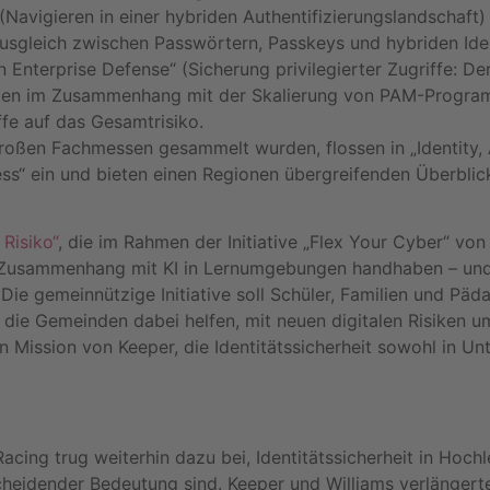
(Navigieren in einer hybriden Authentifizierungslandschaft
Ausgleich zwischen Passwörtern, Passkeys und hybriden Id
n Enterprise Defense“ (Sicherung privilegierter Zugriffe: 
ngen im Zusammenhang mit der Skalierung von PAM-Programm
ffe auf das Gesamtrisiko.
 großen Fachmessen gesammelt wurden, flossen in „Identity,
s“ ein und bieten einen Regionen übergreifenden Überblick 
Risiko“
, die im Rahmen der Initiative „Flex Your Cyber“ vo
im Zusammenhang mit KI in Lernumgebungen handhaben – un
Die gemeinnützige Initiative soll Schüler, Familien und Päd
eit, die Gemeinden dabei helfen, mit neuen digitalen Risik
en Mission von Keeper, die Identitätssicherheit sowohl in
Racing trug weiterhin dazu bei, Identitätssicherheit in Ho
cheidender Bedeutung sind. Keeper und Williams verlängert