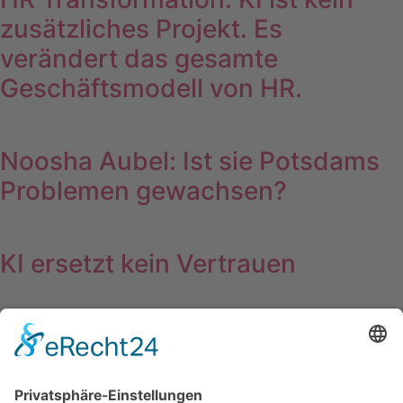
zusätzliches Projekt. Es
verändert das gesamte
Geschäftsmodell von HR.
Noosha Aubel: Ist sie Potsdams
Problemen gewachsen?
KI ersetzt kein Vertrauen
Kontakte schlagen Reichweite
Wichtiges