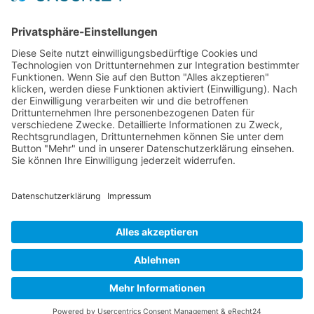
Wichtiges
Impressum
Datenschutz
Kooperation
Werbung
Presse- und Öffentlichkeitsarbeit
Aktuelles
Blog
Themenwelt
Zertifikat
Geprüfter Franchisegeber
© 2023 Franchisevergleich.eu