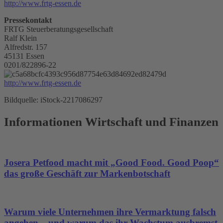
http://www.frtg-essen.de
Pressekontakt
FRTG Steuerberatungsgesellschaft
Ralf Klein
Alfredstr. 157
45131 Essen
0201/822896-22
http://www.frtg-essen.de
Bildquelle: iStock-2217086297
Informationen Wirtschaft und Finanzen
Josera Petfood macht mit „Good Food. Good Poop“
das große Geschäft zur Markenbotschaft
Warum viele Unternehmen ihre Vermarktung falsch
angehen – und warum das ihr Wachstum ausbremst