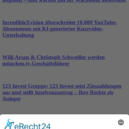
IncredibleXvision überschreitet 10.000 YouTube-
Abonnenten mit KI-generierter Kurzvideo-
Unterhaltung
Willi Arsan & Christoph Schwedler werden
münchen.tv-Geschäftsführer
123 Invest Gruppe: 123 Invest setzt Zinszahlungen
aus und stellt Insolvenzantrag – Ihre Rechte als
Anleger
Dronus sichert sich 15 Millionen Dollar und treibt
den Aufbau autonomer Luftinfrastruktur voran