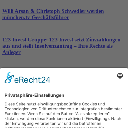
Willi Arsan & Christoph Schwedler werden
münchen.tv-Geschäftsführer
123 Invest Gruppe: 123 Invest setzt Zinszahlungen
aus und stellt Insolvenzantrag – Ihre Rechte als
Anleger
Dronus sichert sich 15 Millionen Dollar und treibt
den Aufbau autonomer Luftinfrastruktur voran
Wichtiges
Impressum
Datenschutz
Kooperation