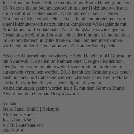
Josef Hanel und seine Söhne Leonhard und Franz Hanel gründeten
1948 dieses kleine Steinmetzgeschäft in einer Holzhüttenwerkstatt
am Friedhof in Leutershausen. Nach nunmehr über 75 Jahren
Firmengeschichte entwickelte sich das Familienunternehmen von
einer Holzhüttenwerkstatt zu einem komplexen Werksgelände mit
Produktions- und Verladehalle, Ausstellungshalle sowie eigenem
Gestaltungsfriedhof und ist somit eines der führenden Unternehmen
im Grabmalbereich in Mittelfranken. Das Familienunternehmen
wird heute in der 3. Generation von Alexander Hanel geleitet.
Als erstes Unternehmen verzierte die Stein Hanel GmbH Grabsteine
mit Swarovski-Kristallen im Rahmen einer Designer-Kollektion.
Des Weiteren werden mittlerweile Lizenzprodukte produziert, die
europaweit vertreiben werden. 2013 ist mit der Gründung des ersten
Fashionlabels für Grabsteine weltweit „Rokstyle“ eine neue Marke
erschaffen worden, die zwischenzeitig mit duzenden
Auszeichnungen geehrt worden ist, z.B. mit dem German Brand
Award und dem German Design Award.
Kontakt
Stein Hanel GmbH | Rokstyle
Alexander Hanel
Josef-Hanel-Str. 1
91578 Leutershausen
09823-298