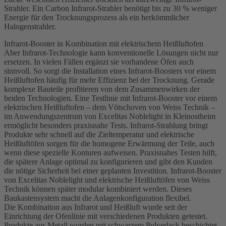
Strahler. Ein Carbon Infrarot-Strahler benötigt bis zu 30 % weniger
Energie für den Trocknungsprozess als ein herkömmlicher
Halogenstrahler.
Infrarot-Booster in Kombination mit elektrischem Heißluftofen
Aber Infrarot-Technologie kann konventionelle Lösungen nicht nur
ersetzen. In vielen Fällen ergänzt sie vorhandene Öfen auch
sinnvoll. So sorgt die Installation eines Infrarot-Boosters vor einem
Heißluftofen häufig für mehr Effizienz bei der Trocknung. Gerade
komplexe Bauteile profitieren von dem Zusammenwirken der
beiden Technologien. Eine Testlinie mit Infrarot-Booster vor einem
elektrischen Heißluftofen – dem Vötschoven von Weiss Technik –
im Anwendungszentrum von Excelitas Noblelight in Kleinostheim
ermöglicht besonders praxisnahe Tests. Infrarot-Strahlung bringt
Produkte sehr schnell auf die Zieltemperatur und elektrische
Heißluftöfen sorgen für die homogene Erwärmung der Teile, auch
wenn diese spezielle Konturen aufweisen. Praxisnahes Testen hilft,
die spätere Anlage optimal zu konfigurieren und gibt den Kunden
die nötige Sicherheit bei einer geplanten Investition. Infrarot-Booster
von Excelitas Noblelight und elektrische Heißluftöfen von Weiss
Technik können später modular kombiniert werden. Dieses
Baukastensystem macht die Anlagenkonfiguration flexibel.
Die Kombination aus Infrarot und Heißluft wurde seit der
Einrichtung der Ofenlinie mit verschiedenen Produkten getestet.
Produkte aus Metall wurden mit schwarzem Pulverlack beschichtet.