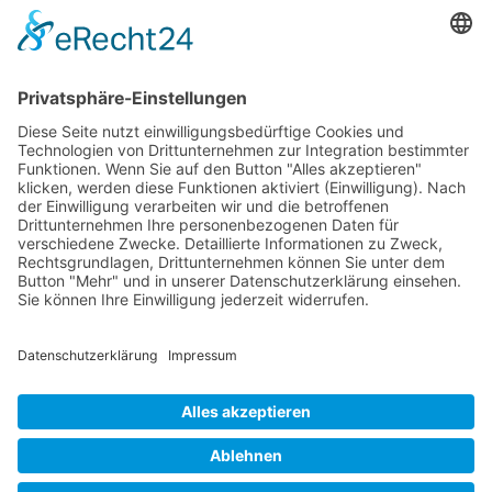
D-Finanzierungsrunde, um die Datengrundlage für
physische KI bereitzustellen
Wichtiges
Impressum
Datenschutz
Kooperation
Werbung
Presse- und Öffentlichkeitsarbeit
Aktuelles
Blog
Themenwelt
Zertifikat
Geprüfter Franchisegeber
© 2023 Franchisevergleich.eu