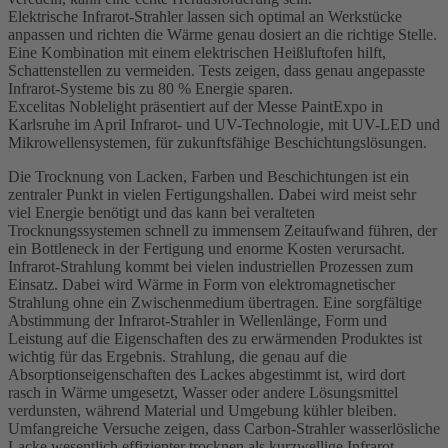
Elektrische Infrarot-Strahler lassen sich optimal an Werkstücke
anpassen und richten die Wärme genau dosiert an die richtige Stelle.
Eine Kombination mit einem elektrischen Heißluftofen hilft,
Schattenstellen zu vermeiden. Tests zeigen, dass genau angepasste
Infrarot-Systeme bis zu 80 % Energie sparen.
Excelitas Noblelight präsentiert auf der Messe PaintExpo in
Karlsruhe im April Infrarot- und UV-Technologie, mit UV-LED und
Mikrowellensystemen, für zukunftsfähige Beschichtungslösungen.
Die Trocknung von Lacken, Farben und Beschichtungen ist ein
zentraler Punkt in vielen Fertigungshallen. Dabei wird meist sehr
viel Energie benötigt und das kann bei veralteten
Trocknungssystemen schnell zu immensem Zeitaufwand führen, der
ein Bottleneck in der Fertigung und enorme Kosten verursacht.
Infrarot-Strahlung kommt bei vielen industriellen Prozessen zum
Einsatz. Dabei wird Wärme in Form von elektromagnetischer
Strahlung ohne ein Zwischenmedium übertragen. Eine sorgfältige
Abstimmung der Infrarot-Strahler in Wellenlänge, Form und
Leistung auf die Eigenschaften des zu erwärmenden Produktes ist
wichtig für das Ergebnis. Strahlung, die genau auf die
Absorptionseigenschaften des Lackes abgestimmt ist, wird dort
rasch in Wärme umgesetzt, Wasser oder andere Lösungsmittel
verdunsten, während Material und Umgebung kühler bleiben.
Umfangreiche Versuche zeigen, dass Carbon-Strahler wasserlösliche
Lacke wesentlich effizienter trocknen als kurzwellige Infrarot-