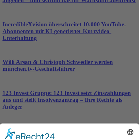
angehen – und warum das ihr Wachstum ausbremst
IncredibleXvision überschreitet 10.000 YouTube-
Abonnenten mit KI-generierter Kurzvideo-
Unterhaltung
Willi Arsan & Christoph Schwedler werden
münchen.tv-Geschäftsführer
123 Invest Gruppe: 123 Invest setzt Zinszahlungen
aus und stellt Insolvenzantrag – Ihre Rechte als
Anleger
Dronus sichert sich 15 Millionen Dollar und treibt
den Aufbau autonomer Luftinfrastruktur voran