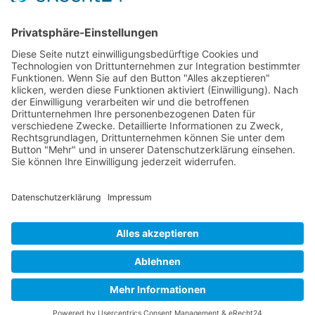
Wichtiges
Impressum
Datenschutz
Kooperation
Werbung
Presse- und Öffentlichkeitsarbeit
Aktuelles
Blog
Themenwelt
Zertifikat
Geprüfter Franchisegeber
© 2023 Franchisevergleich.eu