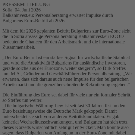
PRESSEMITTEILUNG
Sofia, 04. Juni 2026
Balkaninvest.eu: Personalberatung erwartet Impulse durch
Bulgariens Euro-Beitritt ab 2026
Mit dem für 2026 geplanten Beitritt Bulgariens zur Euro-Zone sieht
die in Sofia ansässige Personalberatung Balkaninvest.eu EOOD
bedeutende Chancen für den Arbeitsmarkt und die internationale
Zusammenarbeit.
„Der Euro-Beitritt ist ein starkes Signal für wirtschaftliche Stabilität
und wird die Attraktivität Bulgariens für ausländische Investoren,
gerade solche aus der Eurozone, weiter steigern“, so Dirk Steffes-
tun, M.A., Gründer und Geschäftsführer der Personalberatung. „Wir
erwarten, dass sich daraus auch neue Impulse für den bulgarischen
Arbeitsmarkt und die grenzüberschreitende Rekrutierung ergeben.“
Die Einführung des Euro sei dabei für viele nur ein formaler Schritt,
so Steffes-tun weiter:
„Die bulgarische Währung Lew ist seit fast 30 Jahren fest an den
Euro beziehungsweise die Deutsche Mark gekoppelt. Damit
unterscheidet sie sich von anderen Beitrittskandidaten. Es gab
keinerlei Wechselkursschwankungen, und Bulgarien hat sich trotz
dieses Korsetts wirtschaftlich sehr gut entwickelt. Man könnte also
sagen, dass Bulgarien von Anfang an in der Euro-Zone mit dabei