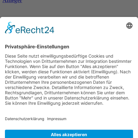
Anleger
Dronus sichert sich 15 Millionen Dollar und treibt
den Aufbau autonomer Luftinfrastruktur voran
Wichtiges
Impressum
Datenschutz
Kooperation
Werbung
Presse- und Öffentlichkeitsarbeit
Aktuelles
Blog
Themenwelt
Zertifikat