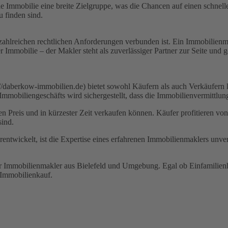
Immobilie eine breite Zielgruppe, was die Chancen auf einen schnelle
u finden sind.
ahlreichen rechtlichen Anforderungen verbunden ist. Ein Immobilienmakle
Immobilie – der Makler steht als zuverlässiger Partner zur Seite und ge
/daberkow-immobilien.de) bietet sowohl Käufern als auch Verkäufern kla
mobiliengeschäfts wird sichergestellt, dass die Immobilienvermittlung e
hen Preis und in kürzester Zeit verkaufen können. Käufer profitieren v
sind.
erentwickelt, ist die Expertise eines erfahrenen Immobilienmaklers unver
der Immobilienmakler aus Bielefeld und Umgebung. Egal ob Einfamili
 Immobilienkauf.