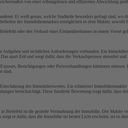
eichermaßen von einer reibungslosen und effizienten Abwicklung profi
nderer. Er weiß genau, welche Stadtteile besonders gefragt sind, wo di
nderheiten des Immobilienmarktes ermöglichen es dem Makler, sowohl fü
efeld oder den Verkauf eines Einfamilienhauses in einem Vorort geht 
chen Aufgaben und rechtlichen Anforderungen verbunden. Ein Immobili
s spart Zeit und sorgt dafür, dass der Verkaufsprozess stressfrei und e
von Exposes, Besichtigungen oder Preisverhandlungen kümmern müssen. 
t sind.
he Einschätzung des Immobilienwertes. Ein erfahrener Immobilienmakler 
lungen berücksichtigt. Diese fundierte Bewertung sorgt dafür, dass der
n Bielefeld ist die gezielte Vermarktung der Immobilie. Der Makler ve
sorgt er dafür, dass die Immobilie im besten Licht erscheint, sei es dur