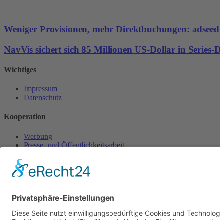
Weniger Provisionen, mehr Direktbuchungen: adseed st
NavVis sichert sich 85 Millionen US-Dollar in Series
Wichtiges
Impressum
Datenschutz
Kooperation
Werbung
Presse- und Öffentlichkeitsarbeit
Aktuelles
Blog
Themenwelt
Zertifikat