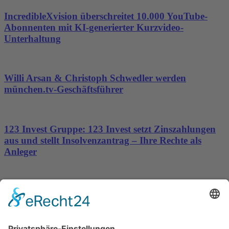
IncredibleXvision überschreitet 10.000 YouTube-
Abonnenten mit KI-generierter Kurzvideo-
Unterhaltung
Willi Arsan & Christoph Schwedler werden
münchen.tv-Geschäftsführer
123 Invest Gruppe: 123 Invest setzt Zinszahlungen
aus und stellt Insolvenzantrag – Ihre Rechte als
Anleger
Dronus sichert sich 15 Millionen Dollar und treibt
den Aufbau autonomer Luftinfrastruktur voran
Wichtiges