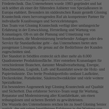
Fördertechnik. Das Unternehmen wurde 1983 gegründet und hat
sich seither als einer der führenden Anbieter von Spezialkranen in
Europa etabliert. Besonders im süddeutschen Raum genießt Gloning
Krantechnik einen hervorragenden Ruf als kompetenter Partner für
individuelle Kranlösungen und Serviceleistungen.
Das Team von Gloning Krantechnik verfügt über umfangreiche
Erfahrung in der Entwicklung, Herstellung und Wartung von
Krananlagen. Ob es um die Planung und Umsetzung von
Sonderkranen, die Modernisierung bestehender Anlagen oder den
Service für Standardkräne geht – das Unternehmen bietet stets
passgenaue Lösungen, die genau auf die Bedürfnisse der Kunden
zugeschnitten sind.
Der Standort in Stödtlen erstreckt sich über mehr als 8.000
Quadratmeter Produktionsfläche. Hier entstehen Krananlagen für
verschiedenste Branchen, darunter Metallverarbeitung, Energie,
Maschinenbau, Logistik, Luft- und Raumfahrt sowie die Holz- und
Papierindustrie. Das breite Produktportfolio umfasst Laufkräne,
Deckenkräne, Portalkräne, Säulenschwenkkräne und viele weitere
Spezialkräne.
Ein besonderes Augenmerk legt Gloning Krantechnik auf Qualität
und Sicherheit. Das erfahrene Service-Team sorgt für Wartung,
Reparatur und Modernisierung aller Kranfabrikate, um einen
reibungslosen und sicheren Betrieb zu gewährleisten.
Die Wurzeln des Unternehmens reichen bis zu Josef Gloning Senior
zurück, der mit seiner langjährigen Erfahrung in der Wartung von