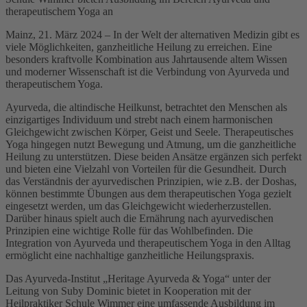
therapeutischem Yoga an
Mainz, 21. März 2024 – In der Welt der alternativen Medizin gibt es
viele Möglichkeiten, ganzheitliche Heilung zu erreichen. Eine
besonders kraftvolle Kombination aus Jahrtausende altem Wissen
und moderner Wissenschaft ist die Verbindung von Ayurveda und
therapeutischem Yoga.
Ayurveda, die altindische Heilkunst, betrachtet den Menschen als
einzigartiges Individuum und strebt nach einem harmonischen
Gleichgewicht zwischen Körper, Geist und Seele. Therapeutisches
Yoga hingegen nutzt Bewegung und Atmung, um die ganzheitliche
Heilung zu unterstützen. Diese beiden Ansätze ergänzen sich perfekt
und bieten eine Vielzahl von Vorteilen für die Gesundheit. Durch
das Verständnis der ayurvedischen Prinzipien, wie z.B. der Doshas,
können bestimmte Übungen aus dem therapeutischen Yoga gezielt
eingesetzt werden, um das Gleichgewicht wiederherzustellen.
Darüber hinaus spielt auch die Ernährung nach ayurvedischen
Prinzipien eine wichtige Rolle für das Wohlbefinden. Die
Integration von Ayurveda und therapeutischem Yoga in den Alltag
ermöglicht eine nachhaltige ganzheitliche Heilungspraxis.
Das Ayurveda-Institut „Heritage Ayurveda & Yoga“ unter der
Leitung von Suby Dominic bietet in Kooperation mit der
Heilpraktiker Schule Wimmer eine umfassende Ausbildung im