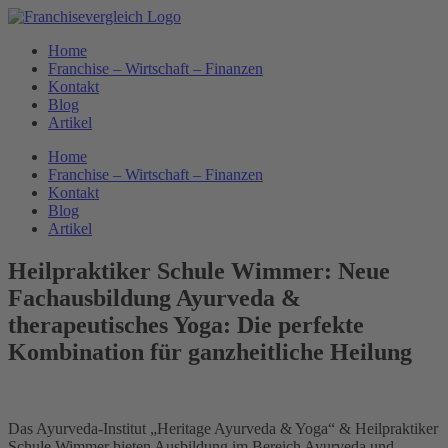
Zum
Inhalt
Home
springen
Franchise – Wirtschaft – Finanzen
Kontakt
Blog
Artikel
Home
Franchise – Wirtschaft – Finanzen
Kontakt
Blog
Artikel
Heilpraktiker Schule Wimmer: Neue
Fachausbildung Ayurveda &
therapeutisches Yoga: Die perfekte
Kombination für ganzheitliche Heilung
Das Ayurveda-Institut „Heritage Ayurveda & Yoga“ & Heilpraktiker
Schule Wimmer bieten Ausbildung im Bereich Ayurveda und