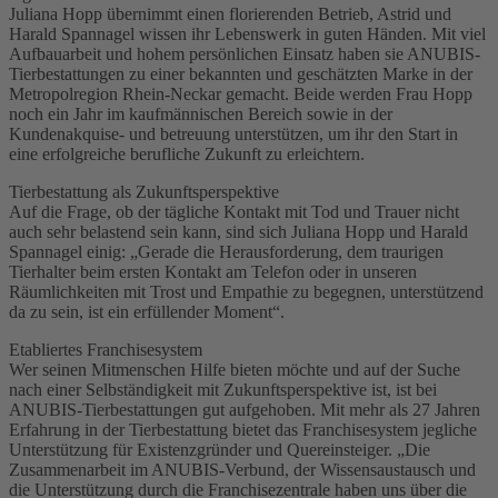
Juliana Hopp übernimmt einen florierenden Betrieb, Astrid und
Harald Spannagel wissen ihr Lebenswerk in guten Händen. Mit viel
Aufbauarbeit und hohem persönlichen Einsatz haben sie ANUBIS-
Tierbestattungen zu einer bekannten und geschätzten Marke in der
Metropolregion Rhein-Neckar gemacht. Beide werden Frau Hopp
noch ein Jahr im kaufmännischen Bereich sowie in der
Kundenakquise- und betreuung unterstützen, um ihr den Start in
eine erfolgreiche berufliche Zukunft zu erleichtern.
Tierbestattung als Zukunftsperspektive
Auf die Frage, ob der tägliche Kontakt mit Tod und Trauer nicht
auch sehr belastend sein kann, sind sich Juliana Hopp und Harald
Spannagel einig: „Gerade die Herausforderung, dem traurigen
Tierhalter beim ersten Kontakt am Telefon oder in unseren
Räumlichkeiten mit Trost und Empathie zu begegnen, unterstützend
da zu sein, ist ein erfüllender Moment“.
Etabliertes Franchisesystem
Wer seinen Mitmenschen Hilfe bieten möchte und auf der Suche
nach einer Selbständigkeit mit Zukunftsperspektive ist, ist bei
ANUBIS-Tierbestattungen gut aufgehoben. Mit mehr als 27 Jahren
Erfahrung in der Tierbestattung bietet das Franchisesystem jegliche
Unterstützung für Existenzgründer und Quereinsteiger. „Die
Zusammenarbeit im ANUBIS-Verbund, der Wissensaustausch und
die Unterstützung durch die Franchisezentrale haben uns über die