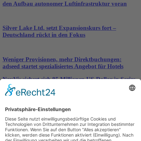
den Aufbau autonomer Luftinfrastruktur voran
Silver Lake Ltd. setzt Expansionskurs fort –
Deutschland rückt in den Fokus
Weniger Provisionen, mehr Direktbuchungen:
adseed startet spezialisiertes Angebot für Hotels
NavVis sichert sich 85 Millionen US-Dollar in Series-
D-Finanzierungsrunde, um die Datengrundlage für
physische KI bereitzustellen
Wichtiges
Impressum
Datenschutz
Kooperation