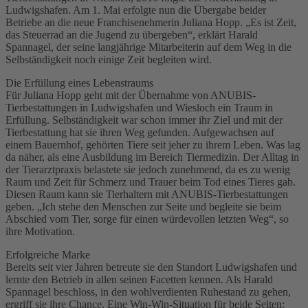
Ludwigshafen. Am 1. Mai erfolgte nun die Übergabe beider
Betriebe an die neue Franchisenehmerin Juliana Hopp. „Es ist Zeit,
das Steuerrad an die Jugend zu übergeben“, erklärt Harald
Spannagel, der seine langjährige Mitarbeiterin auf dem Weg in die
Selbständigkeit noch einige Zeit begleiten wird.
Die Erfüllung eines Lebenstraums
Für Juliana Hopp geht mit der Übernahme von ANUBIS-
Tierbestattungen in Ludwigshafen und Wiesloch ein Traum in
Erfüllung. Selbständigkeit war schon immer ihr Ziel und mit der
Tierbestattung hat sie ihren Weg gefunden. Aufgewachsen auf
einem Bauernhof, gehörten Tiere seit jeher zu ihrem Leben. Was lag
da näher, als eine Ausbildung im Bereich Tiermedizin. Der Alltag in
der Tierarztpraxis belastete sie jedoch zunehmend, da es zu wenig
Raum und Zeit für Schmerz und Trauer beim Tod eines Tieres gab.
Diesen Raum kann sie Tierhaltern mit ANUBIS-Tierbestattungen
geben. „Ich stehe den Menschen zur Seite und begleite sie beim
Abschied vom Tier, sorge für einen würdevollen letzten Weg“, so
ihre Motivation.
Erfolgreiche Marke
Bereits seit vier Jahren betreute sie den Standort Ludwigshafen und
lernte den Betrieb in allen seinen Facetten kennen. Als Harald
Spannagel beschloss, in den wohlverdienten Ruhestand zu gehen,
ergriff sie ihre Chance. Eine Win-Win-Situation für beide Seiten: