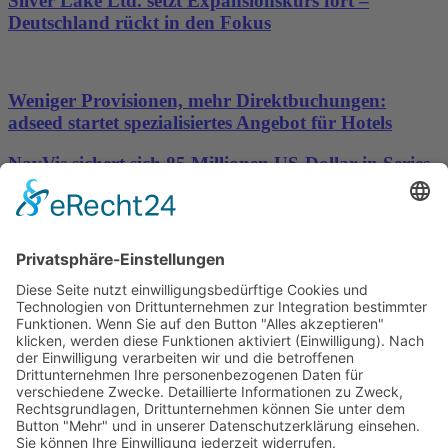
Silver Lake Ltd. setzt Expansionskurs fort –
Deutschland rückt in den Fokus
Weniger Provisionen, mehr Direktbuchungen:
adseed startet spezialisiertes Angebot für Hotels
NavVis sichert sich 85 Millionen US-Dollar in Series-
D-Finanzierungsrunde, um die Datengrundlage für
physische KI bereitzustellen
Wichtiges
Impressum
Datenschutz
Kooperation
Werbung
Presse- und Öffentlichkeitsarbeit
Aktuelles