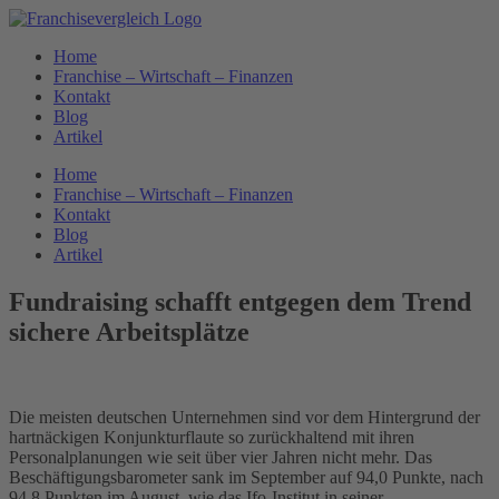
Zum
Inhalt
Home
springen
Franchise – Wirtschaft – Finanzen
Kontakt
Blog
Artikel
Home
Franchise – Wirtschaft – Finanzen
Kontakt
Blog
Artikel
Fundraising schafft entgegen dem Trend
sichere Arbeitsplätze
Die meisten deutschen Unternehmen sind vor dem Hintergrund der
hartnäckigen Konjunkturflaute so zurückhaltend mit ihren
Personalplanungen wie seit über vier Jahren nicht mehr. Das
Beschäftigungsbarometer sank im September auf 94,0 Punkte, nach
94,8 Punkten im August, wie das Ifo-Institut in seiner