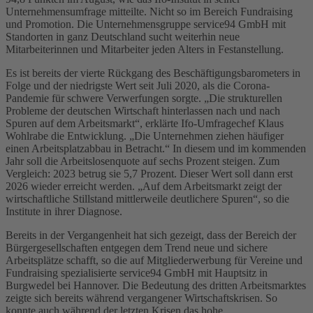
Unternehmensumfrage mitteilte. Nicht so im Bereich Fundraising
und Promotion. Die Unternehmensgruppe service94 GmbH mit
Standorten in ganz Deutschland sucht weiterhin neue
Mitarbeiterinnen und Mitarbeiter jeden Alters in Festanstellung.
Es ist bereits der vierte Rückgang des Beschäftigungsbarometers in
Folge und der niedrigste Wert seit Juli 2020, als die Corona-
Pandemie für schwere Verwerfungen sorgte. „Die strukturellen
Probleme der deutschen Wirtschaft hinterlassen nach und nach
Spuren auf dem Arbeitsmarkt“, erklärte Ifo-Umfragechef Klaus
Wohlrabe die Entwicklung. „Die Unternehmen ziehen häufiger
einen Arbeitsplatzabbau in Betracht.“ In diesem und im kommenden
Jahr soll die Arbeitslosenquote auf sechs Prozent steigen. Zum
Vergleich: 2023 betrug sie 5,7 Prozent. Dieser Wert soll dann erst
2026 wieder erreicht werden. „Auf dem Arbeitsmarkt zeigt der
wirtschaftliche Stillstand mittlerweile deutlichere Spuren“, so die
Institute in ihrer Diagnose.
Bereits in der Vergangenheit hat sich gezeigt, dass der Bereich der
Bürgergesellschaften entgegen dem Trend neue und sichere
Arbeitsplätze schafft, so die auf Mitgliederwerbung für Vereine und
Fundraising spezialisierte service94 GmbH mit Hauptsitz in
Burgwedel bei Hannover. Die Bedeutung des dritten Arbeitsmarktes
zeigte sich bereits während vergangener Wirtschaftskrisen. So
konnte auch während der letzten Krisen das hohe