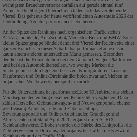
wichtigsten Branchenvertreter entfallen auf gerade einmal fünf
Anbieter. Die übrigen Unternehmen teilen sich das verbleibende
Viertel. Das geht aus der heute veröffentlichten Autostudie 2026 der
Linkbuilding-Agentur performanceLiebe hervor.
An der Spitze des Rankings nach organischem Traffic stehen
ADAC, mobile.de, AutoScout24, Mercedes-Benz und BMW. Eine
kleine Spitzengruppe bündelt damit drei Viertel der Reichweite einer
ganzen Branche. In dieser Schärfe hat performanceLiebe das in
kaum einem anderen untersuchten Markt gemessen. Besonders
deutlich ist die Konzentration bei den Gebrauchtwagen-Plattformen
und bei den Automobilherstellern, wo wenige Marken die
Suchergebnisse durchgehend besetzen. Konfiguratoren, Leasing-
Plattformen und Online-Direkthändler holen zwar auf, bleiben im
organischen Wettbewerb aber spürbar zurück.
Für die Untersuchung hat performanceLiebe 50 Anbieter aus sieben
Marktsegmenten entlang derselben Kennzahlen verglichen. Dazu
zählen Hersteller, Gebrauchtwagen- und Neuwagenportale ebenso
wie Leasing-Anbieter, Teile- und Zubehör-Shops,
Bewertungsportale und Online-Autohändler. Grundlage sind
Ahrefs-Daten mit Stand April 2026, ergänzt um SISTRIX-
Sichtbarkeitswerte. Erhoben wurden die Stärke des Linkprofils, die
Zahl verweisender Domains, der organische Traffic, die Keyword-
Sichtbarkeit und der Traffic Value.