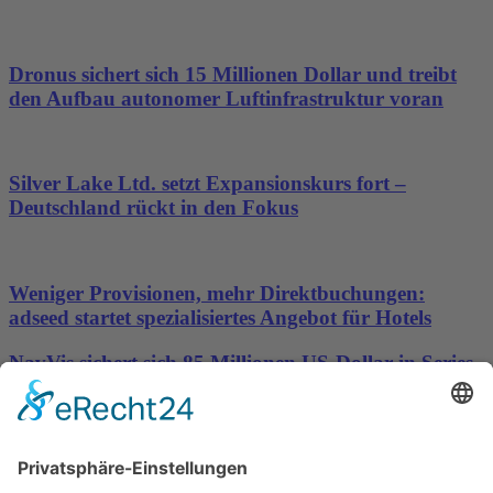
Dronus sichert sich 15 Millionen Dollar und treibt
den Aufbau autonomer Luftinfrastruktur voran
Silver Lake Ltd. setzt Expansionskurs fort –
Deutschland rückt in den Fokus
Weniger Provisionen, mehr Direktbuchungen:
adseed startet spezialisiertes Angebot für Hotels
NavVis sichert sich 85 Millionen US-Dollar in Series-
D-Finanzierungsrunde, um die Datengrundlage für
physische KI bereitzustellen
Wichtiges