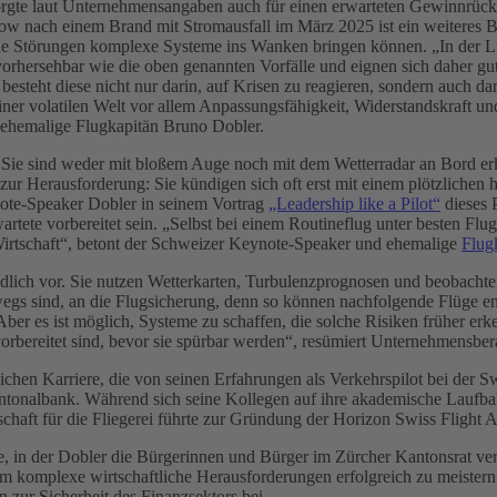
sorgte laut Unternehmensangaben auch für einen erwarteten Gewinnrück
w nach einem Brand mit Stromausfall im März 2025 ist ein weiteres B
rne Störungen komplexe Systeme ins Wanken bringen können. „In der L
rhersehbar wie die oben genannten Vorfälle und eignen sich daher gut 
 besteht diese nicht nur darin, auf Krisen zu reagieren, sondern auch da
ner volatilen Welt vor allem Anpassungsfähigkeit, Widerstandskraft un
d ehemalige Flugkapitän Bruno Dobler.
Sie sind weder mit bloßem Auge noch mit dem Wetterradar an Bord erke
zur Herausforderung: Sie kündigen sich oft erst mit einem plötzlichen 
ote-Speaker Dobler in seinem Vortrag
„Leadership like a Pilot“
dieses P
rtete vorbereitet sein. „Selbst bei einem Routineflug unter besten Fl
e Wirtschaft“, betont der Schweizer Keynote-Speaker und ehemalige
Flug
ründlich vor. Sie nutzen Wetterkarten, Turbulenzprognosen und beobach
wegs sind, an die Flugsicherung, denn so können nachfolgende Flüge en
 Aber es ist möglich, Systeme zu schaffen, die solche Risiken früher 
orbereitet sind, bevor sie spürbar werden“, resümiert Unternehmensber
reichen Karriere, die von seinen Erfahrungen als Verkehrspilot bei der
Kantonalbank. Während sich seine Kollegen auf ihre akademische Laufbah
chaft für die Fliegerei führte zur Gründung der Horizon Swiss Flight
riere, in der Dobler die Bürgerinnen und Bürger im Zürcher Kantonsrat v
m komplexe wirtschaftliche Herausforderungen erfolgreich zu meistern
 zur Sicherheit des Finanzsektors bei.