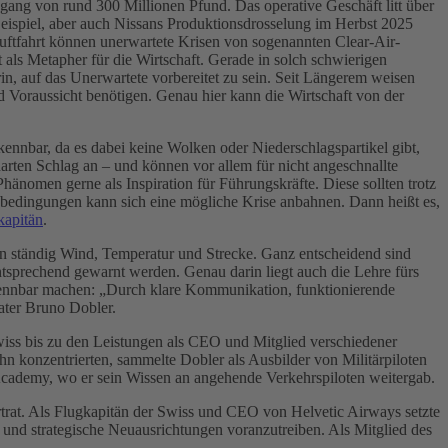
gang von rund 300 Millionen Pfund. Das operative Geschäft litt über
eispiel, aber auch Nissans Produktionsdrosselung im Herbst 2025
uftfahrt können unerwartete Krisen von sogenannten Clear-Air-
als Metapher für die Wirtschaft. Gerade in solch schwierigen
rin, auf das Unerwartete vorbereitet zu sein. Seit Längerem weisen
d Voraussicht benötigen. Genau hier kann die Wirtschaft von der
nnbar, da es dabei keine Wolken oder Niederschlagspartikel gibt,
harten Schlag an – und können vor allem für nicht angeschnallte
hänomen gerne als Inspiration für Führungskräfte. Diese sollten trotz
ugbedingungen kann sich eine mögliche Krise anbahnen. Dann heißt es,
kapitän
.
ten ständig Wind, Temperatur und Strecke. Ganz entscheidend sind
tsprechend gewarnt werden. Genau darin liegt auch die Lehre fürs
erkennbar machen: „Durch klare Kommunikation, funktionierende
ater Bruno Dobler.
 Swiss bis zu den Leistungen als CEO und Mitglied verschiedener
n konzentrierten, sammelte Dobler als Ausbilder von Militärpiloten
 Academy, wo er sein Wissen an angehende Verkehrspiloten weitergab.
ertrat. Als Flugkapitän der Swiss und CEO von Helvetic Airways setzte
 und strategische Neuausrichtungen voranzutreiben. Als Mitglied des