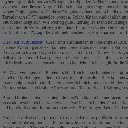
Cyberangriff nicht nur zu Störungen der digitalen Abläufe, sondern 
Wochen unter diesem Angriff. Die Schließung des Flughafens Heathro
wegen Chipengpässen. All diese Ereignisse zeigen, wie schnell exte
Turbulenzen (CAT) ausgelöst werden. Solche Krisen sind ähnlich unvo
Situationen zeigt sich, wie wichtig gute Führung ist. Denn heutzutage
auch führende Wirtschaftsexperten darauf hin, dass Unternehmen in ei
Luftfahrt lernen!“, sagt der Unternehmensberater, Firmengründer un
Clear-Air-Turbulenzen
(CAT) sind Turbulenzen in wolkenfreier Luft. 
die eine Warnung auslösen könnten. Gerade das macht sie für Piloten 
Passagiere schwere Folgen haben. Deshalb nutzt der Schweizer Keyn
Selbstvertrauen und Transparenz im Unternehmen stets auf das Unerwa
mit Selbstbewusstsein entschlossen zu handeln. Gleiches gilt für di
Bei CAT verlassen sich Piloten nicht auf Sicht – sie bereiten sich g
dabei die Meldungen anderer Crews, die auf derselben Strecke unter
Leadership: Unsichtbare Risiken lassen sich nicht immer verhindern.
Frühwarnsignale, belastbare Prozesse und Teams, die auf Störungen v
Bruno Dobler ist eine faszinierende Persönlichkeit mit einer facetten
Verwaltungsräte reicht – wie etwa als Aufsichtsrat bei der Zürcher 
in Uganda, Irak und Indonesien wertvolle Erfahrungen. Seine Leidens
Auf seine Zeit als Chefpilot der Crossair folgte eine politische Kar
er seine Erfahrung und sein Know-how in der Luftfahrtbranche ein, u
Präsidiums der Zürcher Kantonalbank trug Dobler mit seinen Kollegen