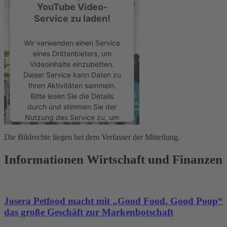
YouTube Video-
Service zu laden!
Wir verwenden einen Service
eines Drittanbieters, um
Videoinhalte einzubetten.
Dieser Service kann Daten zu
Ihren Aktivitäten sammeln.
Bitte lesen Sie die Details
durch und stimmen Sie der
Nutzung des Service zu, um
dieses Video anzusehen.
Die Bildrechte liegen bei dem Verfasser der Mitteilung.
Mehr Informationen
Informationen Wirtschaft und Finanzen
Akzeptieren
powered by
Usercentrics
Josera Petfood macht mit „Good Food. Good Poop“
Consent Management
das große Geschäft zur Markenbotschaft
Platform
&
eRecht24