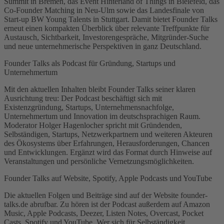
Summit in Bremen, das Event Hinterland of Things in Bielefeld, das
Co-Founder Matching in Neu-Ulm sowie das Landesfinale von
Start-up BW Young Talents in Stuttgart. Damit bietet Founder Talks
erneut einen kompakten Überblick über relevante Treffpunkte für
Austausch, Sichtbarkeit, Investorengespräche, Mitgründer-Suche
und neue unternehmerische Perspektiven in ganz Deutschland.
Founder Talks als Podcast für Gründung, Startups und
Unternehmertum
Mit den aktuellen Inhalten bleibt Founder Talks seiner klaren
Ausrichtung treu: Der Podcast beschäftigt sich mit
Existenzgründung, Startups, Unternehmensnachfolge,
Unternehmertum und Innovation im deutschsprachigen Raum.
Moderator Holger Hagenlocher spricht mit Gründenden,
Selbständigen, Startups, Netzwerkpartnern und weiteren Akteuren
des Ökosystems über Erfahrungen, Herausforderungen, Chancen
und Entwicklungen. Ergänzt wird das Format durch Hinweise auf
Veranstaltungen und persönliche Vernetzungsmöglichkeiten.
Founder Talks auf Website, Spotify, Apple Podcasts und YouTube
Die aktuellen Folgen und Beiträge sind auf der Website founder-
talks.de abrufbar. Zu hören ist der Podcast außerdem auf Amazon
Music, Apple Podcasts, Deezer, Listen Notes, Overcast, Pocket
Casts, Spotify und YouTube. Wer sich für Selbständigkeit,