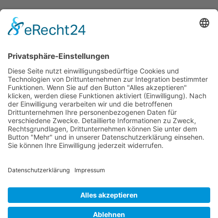
Dronus sichert sich 15 Millionen Dollar und treibt
den Aufbau autonomer Luftinfrastruktur voran
Wichtiges
Impressum
Datenschutz
Kooperation
Werbung
Presse- und Öffentlichkeitsarbeit
Aktuelles
Blog
Themenwelt
Zertifikat
Geprüfter Franchisegeber