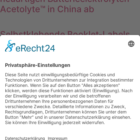
Acetolyte™ in China ab
Selbstklebende Booklet-Labels
für Schmuck
Wichtiges
Impressum
Datenschutz
Kooperation
Werbung
Presse- und Öffentlichkeitsarbeit
Aktuelles
Blog