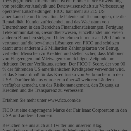
1956 gegründete Unternehmen ist ein Pionier in der Anwendung
von prädiktiver Analytik und Datenwissenschaft zur Verbesserung
operativer Entscheidungen. FICO hält mehr als 215 US-
amerikanische und internationale Patente auf Technologien, die die
Rentabilität, Kundenzufriedenheit und das Wachstum von
Unternehmen in den Bereichen Finanzdienstleistungen, Fertigung,
Telekommunikation, Gesundheitswesen, Einzelhandel und vielen
anderen Branchen steigern. Unternehmen in mehr als 120 Ländern
vertrauen auf die bewährten Lösungen von FICO und schützen
damit unter anderem 2,6 Milliarden Zahlungskarten vor Betrug,
verhelfen Menschen zu Krediten und stellen sicher, dass Millionen
von Flugzeugen und Mietwagen zum richtigen Zeitpunkt am
richtigen Ort zur Verfügung stehen. Der FICO® Score, der von 90
% der führenden US-amerikanischen Kreditgeber verwendet wird,
ist das Standardmaß für das Kreditrisiko von Verbrauchern in den
USA. Darüber hinaus wurde er in über 40 weiteren Ländern
verfügbar gemacht, um das Risikomanagement, den Zugang zu
Krediten und die Transparenz zu verbessern.
Erfahren Sie mehr unter www.fico.com/de
FICO ist eine eingetragene Marke der Fair Isaac Corporation in den
USA und anderen Ländern.
Besuchen Sie uns auch auf Twitter und unserem Blog.
Neuigkeiten und Informationen für Medienvertreter finden Sie unter