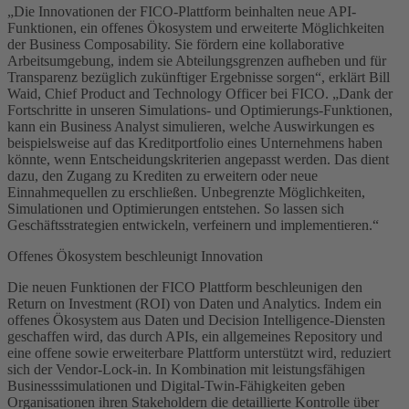
„Die Innovationen der FICO-Plattform beinhalten neue API-
Funktionen, ein offenes Ökosystem und erweiterte Möglichkeiten
der Business Composability. Sie fördern eine kollaborative
Arbeitsumgebung, indem sie Abteilungsgrenzen aufheben und für
Transparenz bezüglich zukünftiger Ergebnisse sorgen“, erklärt Bill
Waid, Chief Product and Technology Officer bei FICO. „Dank der
Fortschritte in unseren Simulations- und Optimierungs-Funktionen,
kann ein Business Analyst simulieren, welche Auswirkungen es
beispielsweise auf das Kreditportfolio eines Unternehmens haben
könnte, wenn Entscheidungskriterien angepasst werden. Das dient
dazu, den Zugang zu Krediten zu erweitern oder neue
Einnahmequellen zu erschließen. Unbegrenzte Möglichkeiten,
Simulationen und Optimierungen entstehen. So lassen sich
Geschäftsstrategien entwickeln, verfeinern und implementieren.“
Offenes Ökosystem beschleunigt Innovation
Die neuen Funktionen der FICO Plattform beschleunigen den
Return on Investment (ROI) von Daten und Analytics. Indem ein
offenes Ökosystem aus Daten und Decision Intelligence-Diensten
geschaffen wird, das durch APIs, ein allgemeines Repository und
eine offene sowie erweiterbare Plattform unterstützt wird, reduziert
sich der Vendor-Lock-in. In Kombination mit leistungsfähigen
Businesssimulationen und Digital-Twin-Fähigkeiten geben
Organisationen ihren Stakeholdern die detaillierte Kontrolle über