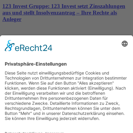
123 Invest Gruppe: 123 Invest setzt Zinszahlungen
aus und stellt Insolvenzantrag – Ihre Rechte als
Anleger
Dronus sichert sich 15 Millionen Dollar und treibt
den Aufbau autonomer Luftinfrastruktur voran
Wichtiges
Impressum
Datenschutz
Kooperation
Werbung
Presse- und Öffentlichkeitsarbeit
Aktuelles
Blog