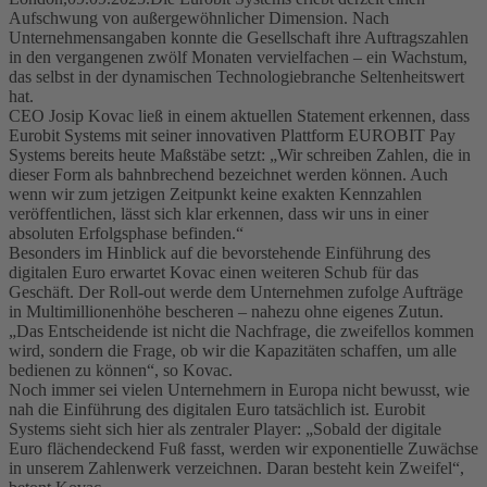
Aufschwung von außergewöhnlicher Dimension. Nach
Unternehmensangaben konnte die Gesellschaft ihre Auftragszahlen
in den vergangenen zwölf Monaten vervielfachen – ein Wachstum,
das selbst in der dynamischen Technologiebranche Seltenheitswert
hat.
CEO Josip Kovac ließ in einem aktuellen Statement erkennen, dass
Eurobit Systems mit seiner innovativen Plattform EUROBIT Pay
Systems bereits heute Maßstäbe setzt: „Wir schreiben Zahlen, die in
dieser Form als bahnbrechend bezeichnet werden können. Auch
wenn wir zum jetzigen Zeitpunkt keine exakten Kennzahlen
veröffentlichen, lässt sich klar erkennen, dass wir uns in einer
absoluten Erfolgsphase befinden.“
Besonders im Hinblick auf die bevorstehende Einführung des
digitalen Euro erwartet Kovac einen weiteren Schub für das
Geschäft. Der Roll-out werde dem Unternehmen zufolge Aufträge
in Multimillionenhöhe bescheren – nahezu ohne eigenes Zutun.
„Das Entscheidende ist nicht die Nachfrage, die zweifellos kommen
wird, sondern die Frage, ob wir die Kapazitäten schaffen, um alle
bedienen zu können“, so Kovac.
Noch immer sei vielen Unternehmern in Europa nicht bewusst, wie
nah die Einführung des digitalen Euro tatsächlich ist. Eurobit
Systems sieht sich hier als zentraler Player: „Sobald der digitale
Euro flächendeckend Fuß fasst, werden wir exponentielle Zuwächse
in unserem Zahlenwerk verzeichnen. Daran besteht kein Zweifel“,