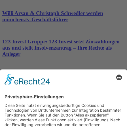
Willi Arsan & Christoph Schwedler werden
münchen.tv-Geschäftsführer
123 Invest Gruppe: 123 Invest setzt Zinszahlungen
aus und stellt Insolvenzantrag – Ihre Rechte als
Anleger
Dronus sichert sich 15 Millionen Dollar und treibt
den Aufbau autonomer Luftinfrastruktur voran
Wichtiges
Impressum
Datenschutz
Kooperation