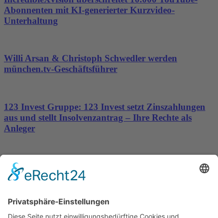
Abonnenten mit KI-generierter Kurzvideo-
Unterhaltung
Willi Arsan & Christoph Schwedler werden
münchen.tv-Geschäftsführer
123 Invest Gruppe: 123 Invest setzt Zinszahlungen
aus und stellt Insolvenzantrag – Ihre Rechte als
Anleger
Dronus sichert sich 15 Millionen Dollar und treibt
den Aufbau autonomer Luftinfrastruktur voran
Wichtiges
Impressum