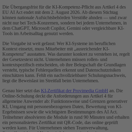
Die Übergangsfrist für die KI-Kompetenz-Pflicht aus Artikel 4 des
EU AI Act endet mit dem 2. August 2026. Ab diesem Stichtag
können nationale Aufsichtsbehörden Verstöße ahnden — und zwar
nicht nur bei Tech-Konzernen, sondern bei jedem Unternehmen, in
dem ChatGPT, Microsoft Copilot, Gemini oder vergleichbare KI-
Tools im Arbeitsalltag genutzt werden.
Die Vorgabe ist weit gefasst: Wer KI-Systeme im beruflichen
Kontext einsetzt, muss Mitarbeiter mit „ausreichender KI-
Kompetenz” ausstatten. Was darunter konkret zu verstehen ist, regelt
der Gesetzestext nicht. Unternehmen müssen rollen- und
kontextspezifisch entscheiden, ob ihre Belegschaft die Grundlagen
versteht, typische Fehlerquellen erkennt und Datenschutzrisiken
einschätzen kann. Fehlt ein nachvollziehbarer Schulungsnachweis,
liegt die Beweislast im Streitfall beim Unternehmen.
Genau hier setzt das
KI-Zertifikat der Provimedia GmbH
an. Die
Online-Schulung deckt die Anforderungen aus Artikel 4 für
allgemeine Anwender ab: Funktionsweise und Grenzen generativer
KI, Umgang mit personenbezogenen Daten, Bewertung von KI-
Ergebnissen sowie die wichtigsten Bestimmungen des AI Act.
Teilnehmer absolvieren die Module in rund 90 Minuten und erhalten
ein personalisiertes Zertifikat mit QR-Code, das online geprüft
werden kann. Für Unternehmen stehen Teamverwaltung,