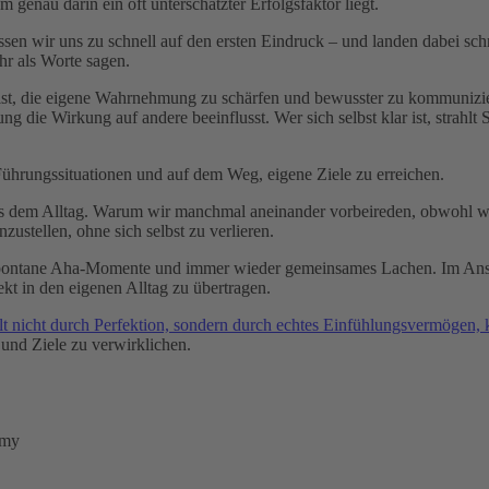
nau darin ein oft unterschätzter Erfolgsfaktor liegt.
assen wir uns zu schnell auf den ersten Eindruck – und landen dabei s
hr als Worte sagen.
s ist, die eigene Wahrnehmung zu schärfen und bewusster zu kommunizi
g die Wirkung auf andere beeinflusst. Wer sich selbst klar ist, strahlt 
Führungssituationen und auf dem Weg, eigene Ziele zu erreichen.
s dem Alltag. Warum wir manchmal aneinander vorbeireden, obwohl wir
zustellen, ohne sich selbst zu verlieren.
ontane Aha-Momente und immer wieder gemeinsames Lachen. Im Anschlu
t in den eigenen Alltag zu übertragen.
lt nicht durch Perfektion, sondern durch echtes Einfühlungsvermögen
 und Ziele zu verwirklichen.
emy