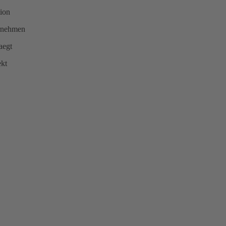
ion
hrnehmen
aegt
ekt