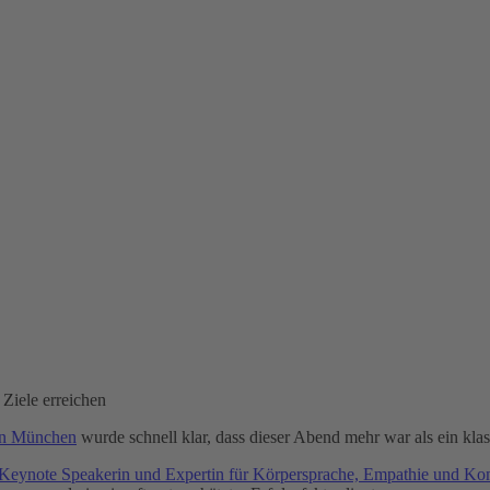
Ziele erreichen
 in München
wurde schnell klar, dass dieser Abend mehr war als ein klas
Keynote Speakerin und Expertin für Körpersprache, Empathie und K