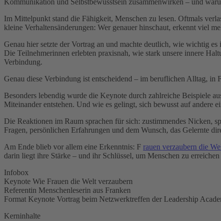
Kommunikation und Selbstbewusstsein zusammenwirken – und warum ge
Im Mittelpunkt stand die Fähigkeit, Menschen zu lesen. Oftmals verl
kleine Verhaltensänderungen: Wer genauer hinschaut, erkennt viel me
Genau hier setzte der Vortrag an und machte deutlich, wie wichtig e
Die Teilnehmerinnen erlebten praxisnah, wie stark unsere innere Haltun
Verbindung.
Genau diese Verbindung ist entscheidend – im beruflichen Alltag, in 
Besonders lebendig wurde die Keynote durch zahlreiche Beispiele au
Miteinander entstehen. Und wie es gelingt, sich bewusst auf andere ein
Die Reaktionen im Raum sprachen für sich: zustimmendes Nicken, sp
Fragen, persönlichen Erfahrungen und dem Wunsch, das Gelernte direk
Am Ende blieb vor allem eine Erkenntnis: F
rauen verzaubern die We
darin liegt ihre Stärke – und ihr Schlüssel, um Menschen zu erreichen
Infobox
Keynote Wie Frauen die Welt verzaubern
Referentin Menschenleserin aus Franken
Format Keynote Vortrag beim Netzwerktreffen der Leadership Acad
Kerninhalte