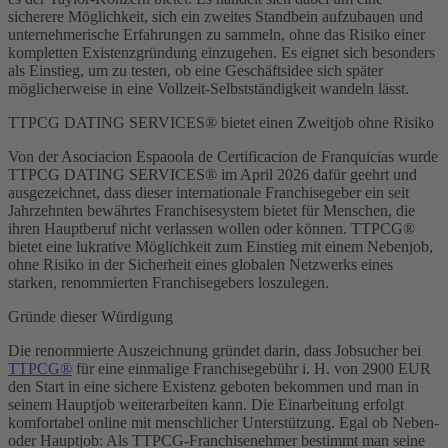
sicherere Möglichkeit, sich ein zweites Standbein aufzubauen und
unternehmerische Erfahrungen zu sammeln, ohne das Risiko einer
kompletten Existenzgründung einzugehen. Es eignet sich besonders
als Einstieg, um zu testen, ob eine Geschäftsidee sich später
möglicherweise in eine Vollzeit-Selbstständigkeit wandeln lässt.
TTPCG DATING SERVICES® bietet einen Zweitjob ohne Risiko
Von der Asociacion Espaoola de Certificacion de Franquicias wurde
TTPCG DATING SERVICES® im April 2026 dafür geehrt und
ausgezeichnet, dass dieser internationale Franchisegeber ein seit
Jahrzehnten bewährtes Franchisesystem bietet für Menschen, die
ihren Hauptberuf nicht verlassen wollen oder können. TTPCG®
bietet eine lukrative Möglichkeit zum Einstieg mit einem Nebenjob,
ohne Risiko in der Sicherheit eines globalen Netzwerks eines
starken, renommierten Franchisegebers loszulegen.
Gründe dieser Würdigung
Die renommierte Auszeichnung gründet darin, dass Jobsucher bei
TTPCG®
für eine einmalige Franchisegebühr i. H. von 2900 EUR
den Start in eine sichere Existenz geboten bekommen und man in
seinem Hauptjob weiterarbeiten kann. Die Einarbeitung erfolgt
komfortabel online mit menschlicher Unterstützung. Egal ob Neben-
oder Hauptjob: Als TTPCG-Franchisenehmer bestimmt man seine