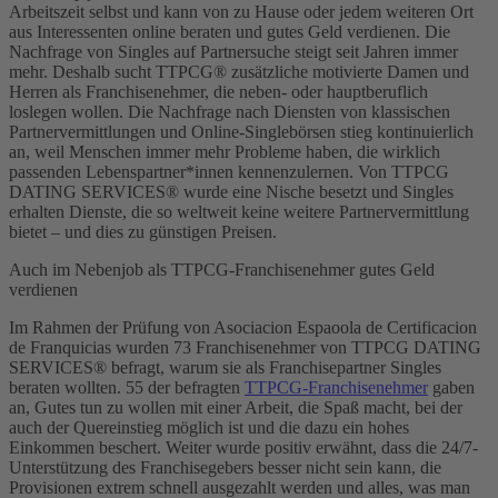
Arbeitszeit selbst und kann von zu Hause oder jedem weiteren Ort
aus Interessenten online beraten und gutes Geld verdienen. Die
Nachfrage von Singles auf Partnersuche steigt seit Jahren immer
mehr. Deshalb sucht TTPCG® zusätzliche motivierte Damen und
Herren als Franchisenehmer, die neben- oder hauptberuflich
loslegen wollen. Die Nachfrage nach Diensten von klassischen
Partnervermittlungen und Online-Singlebörsen stieg kontinuierlich
an, weil Menschen immer mehr Probleme haben, die wirklich
passenden Lebenspartner*innen kennenzulernen. Von TTPCG
DATING SERVICES® wurde eine Nische besetzt und Singles
erhalten Dienste, die so weltweit keine weitere Partnervermittlung
bietet – und dies zu günstigen Preisen.
Auch im Nebenjob als TTPCG-Franchisenehmer gutes Geld
verdienen
Im Rahmen der Prüfung von Asociacion Espaoola de Certificacion
de Franquicias wurden 73 Franchisenehmer von TTPCG DATING
SERVICES® befragt, warum sie als Franchisepartner Singles
beraten wollten. 55 der befragten
TTPCG-Franchisenehmer
gaben
an, Gutes tun zu wollen mit einer Arbeit, die Spaß macht, bei der
auch der Quereinstieg möglich ist und die dazu ein hohes
Einkommen beschert. Weiter wurde positiv erwähnt, dass die 24/7-
Unterstützung des Franchisegebers besser nicht sein kann, die
Provisionen extrem schnell ausgezahlt werden und alles, was man