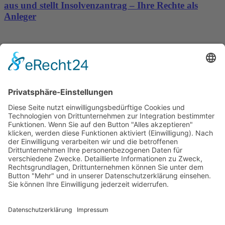
aus und stellt Insolvenzantrag – Ihre Rechte als
Anleger
Dronus sichert sich 15 Millionen Dollar und treibt
den Aufbau autonomer Luftinfrastruktur voran
Wichtiges
Impressum
Datenschutz
Kooperation
Werbung
Presse- und Öffentlichkeitsarbeit
Aktuelles
Blog
Themenwelt