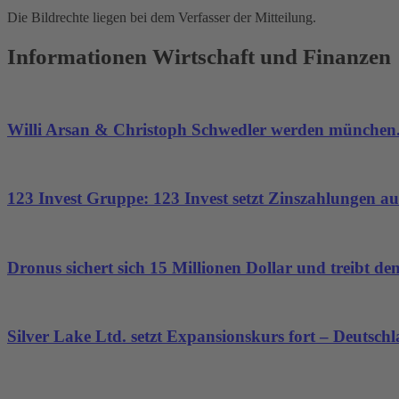
Die Bildrechte liegen bei dem Verfasser der Mitteilung.
Akzeptieren
Informationen Wirtschaft und Finanzen
powered by
Usercentrics Consent
Management Platform
&
eRecht24
Willi Arsan & Christoph Schwedler werden münchen.
123 Invest Gruppe: 123 Invest setzt Zinszahlungen aus
Dronus sichert sich 15 Millionen Dollar und treibt 
Silver Lake Ltd. setzt Expansionskurs fort – Deutsch