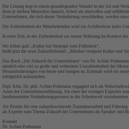
Die Lösung liegt in einem grundlegenden Wandel in der Art und Wei
denn je streben Menschen danach, Arbeit als sinnvollen und erfüllen
Unternehmen, die sich dieser Veränderung verschließen, werden unwe
Die Zufriedenheit der Mitarbeitenden wird zur Achillesferse jedes U
In einer Zeit, in der Zufriedenheit zur neuen Währung im Kontext de
Wo früher galt: „Kultur isst Strategie zum Frühstück“,
heißt jetzt die neue Zukunftsformel: „Mindset verspeist Kultur und St
Das Buch „Die Zukunft der Unternehmen“ von Dr. Achim Pothmann off
nämlich eine viel zu große und verbreitete Unzufriedenheit der Mens
Herausforderungen von heute und morgen ist. Erstmals wird ein neuro
erfolgreich aufzustellen.
Dipl. Kfm. Dr. phil. Achim Pothmann engagiert sich als Wirtschafts
Arten der Unternehmensführung. Als einer der wenigen Experten z
fundamentalen Veränderungsprozess in der Arbeitswelt vorzubereiten
Als Pionier für eine zukunftsweisende Zusammenarbeit und Führung w
als Experte zum Thema Zukunft der Unternehmen als Speaker und Be
Kontakt
Dr. Achim Pothmann