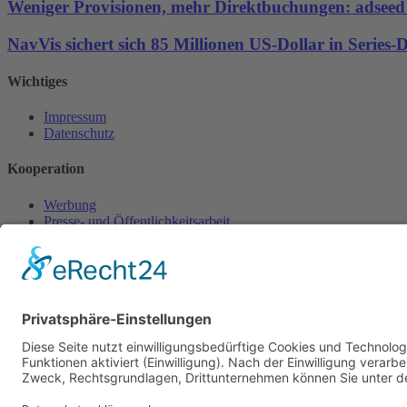
Weniger Provisionen, mehr Direktbuchungen: adseed st
NavVis sichert sich 85 Millionen US-Dollar in Series
Wichtiges
Impressum
Datenschutz
Kooperation
Werbung
Presse- und Öffentlichkeitsarbeit
Aktuelles
Blog
Themenwelt
Zertifikat
Geprüfter Franchisegeber