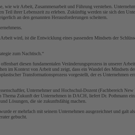
se, wie wir Arbeit, Zusammenarbeit und Führung verstehen. Unternehm
den Teil ihrer Lebenszeit zu erleben. Zukünftig werden sie sich den U
igerlich an den genannten Herausforderungen scheitern.
nternehmens.
r Arbeit wird, ist die Entwicklung eines passenden Mindsets der Schlüs
rategie zum Nachtisch.“
enbart diesen fundamentalen Veränderungsprozess in unserer Arbeits
chen im Kontext von Arbeit und zeigt, dass ein Wandel des Mindsets d
plastischer Transformationsprozess vorgestellt, der es Unternehmen erm
wissenschaftler, Unternehmer und Hochschul-Dozent (Fachbereich New Wo
um Thema Zukunft der Unternehmen in DACH, liefert Dr. Pothmann ei
 und Lösungen, die sie zukunftsfähig machen.
urde er mehrfach mit seinem Unternehmen ausgezeichnet und galt als 
rater gebucht.