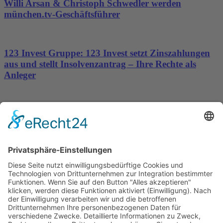
Willi Arsan & Christoph Schwedler werden
münchen.tv-Geschäftsführer
123 Invest Gruppe: 123 Invest setzt Zinszahlungen
aus und stellt Insolvenzantrag – Ihre Rechte als
Anleger
Dronus sichert sich 15 Millionen Dollar und treibt
den Aufbau autonomer Luftinfrastruktur voran
Wichtiges
Impressum
Datenschutz
Kooperation
Werbung
Presse- und Öffentlichkeitsarbeit