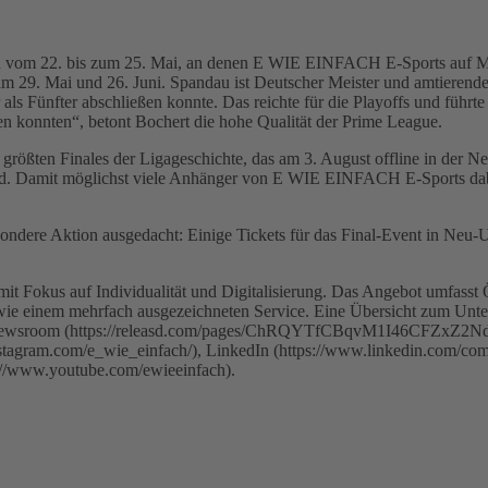
agen vom 22. bis zum 25. Mai, an denen E WIE EINFACH E-Sports auf M
am 29. Mai und 26. Juni. Spandau ist Deutscher Meister und amtierend
ls Fünfter abschließen konnte. Das reichte für die Playoffs und führte 
len konnten“, betont Bochert die hohe Qualität der Prime League.
rößten Finales der Ligageschichte, das am 3. August offline in der 
rd. Damit möglichst viele Anhänger von E WIE EINFACH E-Sports dabe
besondere Aktion ausgedacht: Einige Tickets für das Final-Event in Ne
it Fokus auf Individualität und Digitalisierung. Das Angebot umfass
 sowie einem mehrfach ausgezeichneten Service. Eine Übersicht zum 
erem Newsroom (https://releasd.com/pages/ChRQYTfCBqvM1I46CFZ
nstagram.com/e_wie_einfach/), LinkedIn (https://www.linkedin.com/co
://www.youtube.com/ewieeinfach).