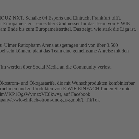
OUZ NXT, Schalke 04 Esports und Eintracht Frankfurt trifft.
er Europameister – ein echter Gradmesser für das Team von E WIE
am Ende bis zum Europameistertitel. Das zeigt, wie stark die Liga ist,
Neu-Ulmer Ratiopharm Arena ausgetragen und von über 3.500
i sein können, plant das Team eine gemeinsame Anreise mit den
u-Ulm werden über Social Media an die Community verlost.
t Ökostrom- und Ökogastarife, die mit Wunschprodukten kombinierbar
Unternehmen und zu Produkten von E WIE EINFACH finden Sie unter
xZ2NdmVKP1OgsWvrnzxVE8kw=), auf Facebook
mpany/e-wie-einfach-strom-und-gas-gmbh/), TikTok