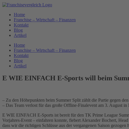
Zum
Inhalt
Home
springen
Franchise – Wirtschaft – Finanzen
Kontakt
Blog
Artikel
Home
Franchise – Wirtschaft – Finanzen
Kontakt
Blog
Artikel
E WIE EINFACH E-Sports will beim Summe
– Zu den Höhepunkten beim Summer Split zählt die Partie gegen den
– Das Team verlost für das große Offline-Finalevent am 3. August 
E WIE EINFACH E-Sports ist bereit für den TK Prime League Summer
Vorjahres-Event – einfahren konnte, fiebert Alexander Bochert, Hea
dass wir die richtigen Schlüsse aus der vergangenen Saison gezogen