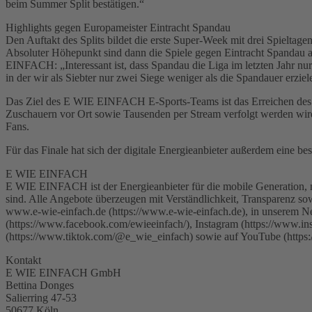
beim Summer Split bestätigen.“
Highlights gegen Europameister Eintracht Spandau
Den Auftakt des Splits bildet die erste Super-Week mit drei Spielt
Absoluter Höhepunkt sind dann die Spiele gegen Eintracht Spandau 
EINFACH: „Interessant ist, dass Spandau die Liga im letzten Jahr nur a
in der wir als Siebter nur zwei Siege weniger als die Spandauer erzie
Das Ziel des E WIE EINFACH E-Sports-Teams ist das Erreichen des g
Zuschauern vor Ort sowie Tausenden per Stream verfolgt werden wi
Fans.
Für das Finale hat sich der digitale Energieanbieter außerdem eine 
E WIE EINFACH
E WIE EINFACH ist der Energieanbieter für die mobile Generation, m
sind. Alle Angebote überzeugen mit Verständlichkeit, Transparenz
www.e-wie-einfach.de (https://www.e-wie-einfach.de), in uns
(https://www.facebook.com/ewieeinfach/), Instagram (https://www.i
(https://www.tiktok.com/@e_wie_einfach) sowie auf YouTube (https
Kontakt
E WIE EINFACH GmbH
Bettina Donges
Salierring 47-53
50677 Köln