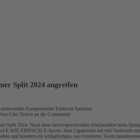
r Split 2024 angreifen
 amtierenden Europameister Eintracht Spandau
in Neu-Ulm Tickets an die Community
 Split 2024. Nach dem vielversprechenden Abschneiden beim Spring S
d of E WIE EINFACH E-Sports, dem Ligabetrieb mit viel Vorfreude entg
 haben und konnten ein schlagfertiges, neu formiertes Team zusammens