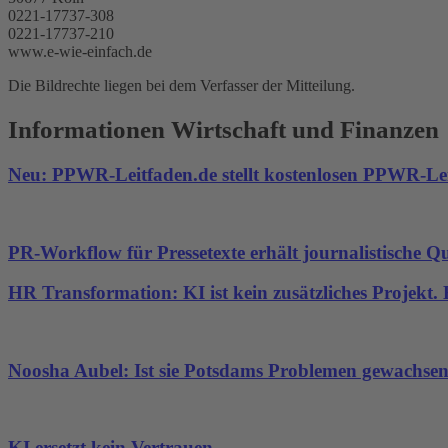
0221-17737-308
0221-17737-210
www.e-wie-einfach.de
Die Bildrechte liegen bei dem Verfasser der Mitteilung.
Informationen Wirtschaft und Finanzen
Neu: PPWR-Leitfaden.de stellt kostenlosen PPWR-Lei
PR-Workflow für Pressetexte erhält journalistische Qu
HR Transformation: KI ist kein zusätzliches Projekt
Noosha Aubel: Ist sie Potsdams Problemen gewachse
KI ersetzt kein Vertrauen