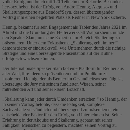
voller Erfolg und brach mit 120 Teilnehmern Rekorde. Besonders
hervorzuheben ist der Erfolg von Andre Hennig, Akquise- und
Skalierungsexperte aus Bendorf/Sayn, dessen überzeugender
Vortrag ihm einen begehrten Platz als Redner in New York sicherte.
Hennig, bekannt für sein Engagement als Tabler des Jahres 2021 im
Ahrtal und die Gründung der Helferwerkstatt Walporzheim, nutzte
den Speaker Slam, um seine Expertise im Bereich Skalierung zu
präsentieren. Unter dem Fokusthema „Skalierung geht immer!“
demonstrierte er eindrucksvoll, wie Unternehmen durch die richtige
Strategie und eine überzeugende Präsentation auf der Bühne
erfolgreich wachsen können.
Der Internationale Speaker Slam bot eine Plattform für Redner aus
aller Welt, ihre Ideen zu präsentieren und ihr Publikum zu
inspirieren. Hennig, der als Berater im Gesundheitswesen tätig ist,
überzeugte die Jury mit seinem fundierten Wissen, seiner
mitreißenden Art und seiner klaren Botschaft.
„Skalierung kann jeder durch Umdenken erreichen,“ so Hennig, der
in seinem Vortrag betonte, dass die Fähigkeit, komplexe
Sachverhalte verständlich und überzeugend zu präsentieren, ein
entscheidender Faktor für den Erfolg von Unternehmen ist. Seine
Erfahrung in der Akquise und Skalierung, gepaart mit seiner
Fähigkeit, Menschen zu begeistern, machten seinen Vortrag zu