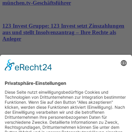
münchen.tv-Geschäftsführer
123 Invest Gruppe: 123 Invest setzt Zinszahlungen
aus und stellt Insolvenzantrag – Ihre Rechte als
Anleger
Dronus sichert sich 15 Millionen Dollar und treibt
den Aufbau autonomer Luftinfrastruktur voran
Wichtiges
Impressum
Datenschutz
Kooperation
Werbung
Presse- und Öffentlichkeitsarbeit