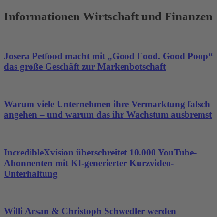
Akzeptieren
Informationen Wirtschaft und Finanzen
powered by
Usercentrics Consent
Management Platform
&
eRecht24
Josera Petfood macht mit „Good Food. Good Poop“
das große Geschäft zur Markenbotschaft
Warum viele Unternehmen ihre Vermarktung falsch
angehen – und warum das ihr Wachstum ausbremst
IncredibleXvision überschreitet 10.000 YouTube-
Abonnenten mit KI-generierter Kurzvideo-
Unterhaltung
Willi Arsan & Christoph Schwedler werden