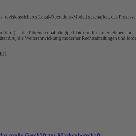
s, revisionssicheres Legal-Operations-Modell geschaffen, das Prozesse
n (diruj) ist die führende unabhängige Plattform für Unternehmensjur
ützt diruj die Weiterentwicklung moderner Rechtsabteilungen und förd
mbH
as große Geschäft zur Markenbotschaft