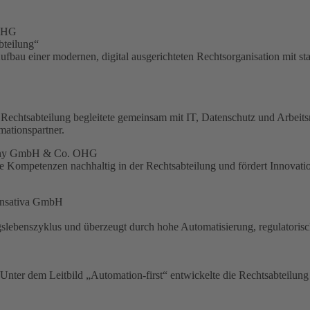
 OHG
bteilung“
fbau einer modernen, digital ausgerichteten Rechtsorganisation mit s
echtsabteilung begleitete gemeinsam mit IT, Datenschutz und Arbeits
mationspartner.
rmany GmbH & Co. OHG
 Kompetenzen nachhaltig in der Rechtsabteilung und fördert Innovatio
ansativa GmbH
agslebenszyklus und überzeugt durch hohe Automatisierung, regulatori
Unter dem Leitbild „Automation-first“ entwickelte die Rechtsabteilung