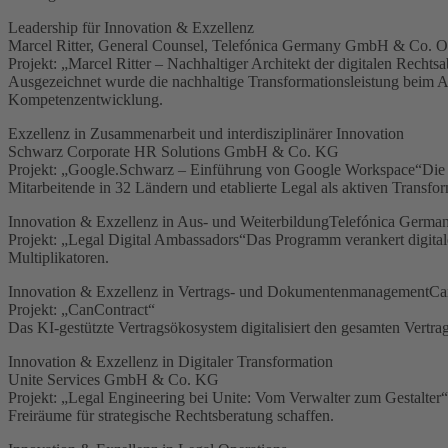
Leadership für Innovation & Exzellenz
Marcel Ritter, General Counsel, Telefónica Germany GmbH & Co.
Projekt: „Marcel Ritter – Nachhaltiger Architekt der digitalen Rechtsa
Ausgezeichnet wurde die nachhaltige Transformationsleistung beim Au
Kompetenzentwicklung.
Exzellenz in Zusammenarbeit und interdisziplinärer Innovation
Schwarz Corporate HR Solutions GmbH & Co. KG
Projekt: „Google.Schwarz – Einführung von Google Workspace“Die R
Mitarbeitende in 32 Ländern und etablierte Legal als aktiven Transfor
Innovation & Exzellenz in Aus- und WeiterbildungTelefónica Ge
Projekt: „Legal Digital Ambassadors“Das Programm verankert digitale
Multiplikatoren.
Innovation & Exzellenz in Vertrags- und DokumentenmanagementC
Projekt: „CanContract“
Das KI-gestützte Vertragsökosystem digitalisiert den gesamten Vertr
Innovation & Exzellenz in Digitaler Transformation
Unite Services GmbH & Co. KG
Projekt: „Legal Engineering bei Unite: Vom Verwalter zum Gestalter“
Freiräume für strategische Rechtsberatung schaffen.