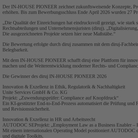
Der IN-HOUSE PIONEER zeichnet zukunftsweisende Konzepte, Prozess
erhöhen. Bis zum Bewerbungsschluss Ende April 2026 wurden 27 Pro
„Die Qualität der Einreichungen hat eindrucksvoll gezeigt, wie stark
Rechtsabteilungen und Unternehmensjuristen (diruj). „Digitalisierun
Die ausgezeichneten Projekte setzen hier neue Maßstäbe.“
Die Bewertung erfolgte durch diruj zusammen mit dem diruj-Fachbeirat
Belegbarkeit.
Mit dem IN-HOUSE PIONEER schafft diruj eine Plattform für innovative
machen und die Weiterentwicklung moderner Rechts- und Complianc
Die Gewinner des diruj IN-HOUSE PIONEER 2026
Innovation & Exzellenz in Ethik, Regulatorik & Nachhaltigkeit
Unite Services GmbH & Co. KG
Projekt: „Zuwendungsprüfer: Compliance auf Knopfdruck“
Ein KI-gestützter End-to-End-Prozess automatisiert die Prüfung und
und Revisionssicherheit.
Innovation & Exzellenz in HR und Arbeitsrecht
AUTODOC SEProjekt: „Employment Law as a Business Enabler – Ena
Mit einem internationalen Operating Model positioniert AUTODOC das
und digitale Toolkits.