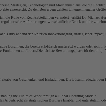
e, Strategien, Technologien und Maßnahmen aus, die die Rechtsfunk
jekte eingereicht. Zu den Bewerbern zählten Unternehmenaller Größe
 sich die Rolle von Rechtsabteilungen verändert“,erklärt Dr. Michael He
g, regulatorische Anforderungen, wirtschaftlicher Druck und die zuneh
 als Jury anhand der Kriterien Innovationsgrad, strategischer Impact, 
 Lösungen, die bereits erfolgreich umgesetzt wurden oder sich in konkr
e-Funktionen zu fördern.Die nächste Bewerbungsphase für den diru
 Freigabe von Geschenken und Einladungen. Die Lösung reduziert den B
bling the Future of Work through a Global Operating Model“
 Arbeitsrecht als strategischen Business Enabler und unterstützt mod