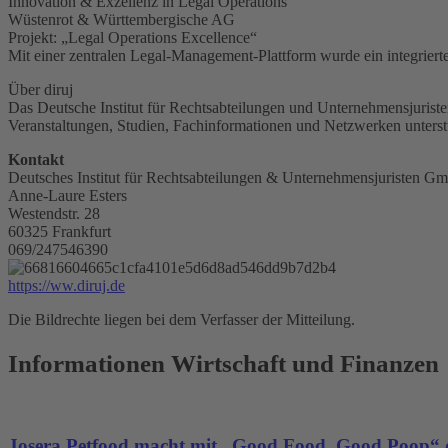
Innovation & Exzellenz in Legal Operations
Wüstenrot & Württembergische AG
Projekt: „Legal Operations Excellence“
Mit einer zentralen Legal-Management-Plattform wurde ein integrierte
Über diruj
Das Deutsche Institut für Rechtsabteilungen und Unternehmensjuriste
Veranstaltungen, Studien, Fachinformationen und Netzwerken unterst
Kontakt
Deutsches Institut für Rechtsabteilungen & Unternehmensjuristen G
Anne-Laure Esters
Westendstr. 28
60325 Frankfurt
069/247546390
https://ww.diruj.de
Die Bildrechte liegen bei dem Verfasser der Mitteilung.
Informationen Wirtschaft und Finanzen
Josera Petfood macht mit „Good Food. Good Poop“ d