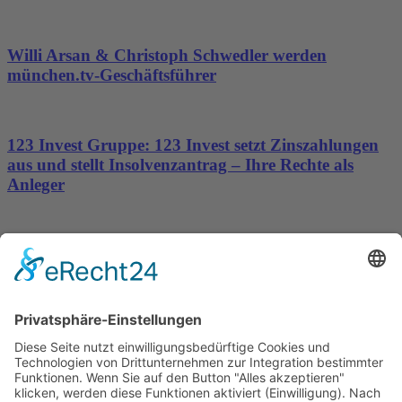
Willi Arsan & Christoph Schwedler werden
münchen.tv-Geschäftsführer
123 Invest Gruppe: 123 Invest setzt Zinszahlungen
aus und stellt Insolvenzantrag – Ihre Rechte als
Anleger
Dronus sichert sich 15 Millionen Dollar und treibt
den Aufbau autonomer Luftinfrastruktur voran
Wichtiges
Impressum
Datenschutz
Kooperation