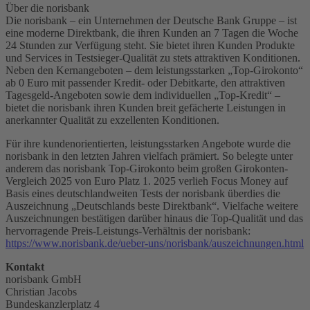
Über die norisbank
Die norisbank – ein Unternehmen der Deutsche Bank Gruppe – ist
eine moderne Direktbank, die ihren Kunden an 7 Tagen die Woche
24 Stunden zur Verfügung steht. Sie bietet ihren Kunden Produkte
und Services in Testsieger-Qualität zu stets attraktiven Konditionen.
Neben den Kernangeboten – dem leistungsstarken „Top-Girokonto“
ab 0 Euro mit passender Kredit- oder Debitkarte, den attraktiven
Tagesgeld-Angeboten sowie dem individuellen „Top-Kredit“ –
bietet die norisbank ihren Kunden breit gefächerte Leistungen in
anerkannter Qualität zu exzellenten Konditionen.
Für ihre kundenorientierten, leistungsstarken Angebote wurde die
norisbank in den letzten Jahren vielfach prämiert. So belegte unter
anderem das norisbank Top-Girokonto beim großen Girokonten-
Vergleich 2025 von Euro Platz 1. 2025 verlieh Focus Money auf
Basis eines deutschlandweiten Tests der norisbank überdies die
Auszeichnung „Deutschlands beste Direktbank“. Vielfache weitere
Auszeichnungen bestätigen darüber hinaus die Top-Qualität und das
hervorragende Preis-Leistungs-Verhältnis der norisbank:
https://www.norisbank.de/ueber-uns/norisbank/auszeichnungen.html
Kontakt
norisbank GmbH
Christian Jacobs
Bundeskanzlerplatz 4