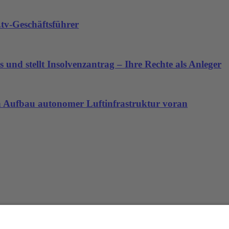
tv-Geschäftsführer
 und stellt Insolvenzantrag – Ihre Rechte als Anleger
den Aufbau autonomer Luftinfrastruktur voran