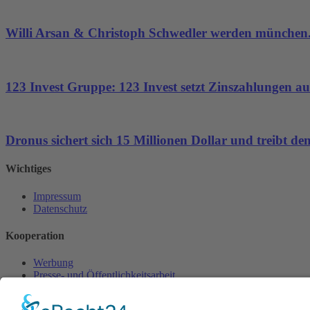
Willi Arsan & Christoph Schwedler werden münchen.
123 Invest Gruppe: 123 Invest setzt Zinszahlungen aus
Dronus sichert sich 15 Millionen Dollar und treibt 
Wichtiges
Impressum
Datenschutz
Kooperation
Werbung
Presse- und Öffentlichkeitsarbeit
Aktuelles