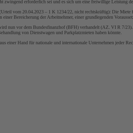
ht zwingend erforderlich sei und es sich um eine freiwillige Leistung d
Urteil vom 20.04.2023 – 1 K 1234/22, nicht rechtskräftig): Die Miete f
n einer Bereicherung der Arbeitnehmer, einer grundlegenden Vorausset
l wird nun vor dem Bundesfinanzhof (BFH) verhandelt (AZ. VI R 7/23).
 Behandlung von Dienstwagen und Parkplatzmieten haben könnte.
aus einer Hand für nationale und internationale Unternehmen jeder Re