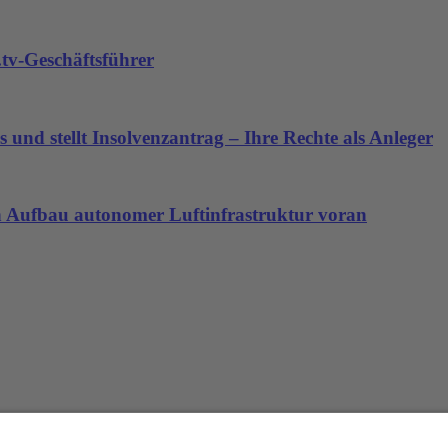
tv-Geschäftsführer
 und stellt Insolvenzantrag – Ihre Rechte als Anleger
den Aufbau autonomer Luftinfrastruktur voran