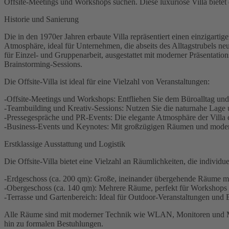
Offsite-Meetings und Workshops suchen. Diese luxuriöse Villa bietet
Historie und Sanierung
Die in den 1970er Jahren erbaute Villa repräsentiert einen einzigartige
Atmosphäre, ideal für Unternehmen, die abseits des Alltagstrubels 
für Einzel- und Gruppenarbeit, ausgestattet mit moderner Präsentat
Brainstorming-Sessions.
Die Offsite-Villa ist ideal für eine Vielzahl von Veranstaltungen:
-Offsite-Meetings und Workshops: Entfliehen Sie dem Büroalltag und 
-Teambuilding und Kreativ-Sessions: Nutzen Sie die naturnahe Lage 
-Pressegespräche und PR-Events: Die elegante Atmosphäre der Villa e
-Business-Events und Keynotes: Mit großzügigen Räumen und modernst
Erstklassige Ausstattung und Logistik
Die Offsite-Villa bietet eine Vielzahl an Räumlichkeiten, die individ
-Erdgeschoss (ca. 200 qm): Große, ineinander übergehende Räume mit
-Obergeschoss (ca. 140 qm): Mehrere Räume, perfekt für Workshops 
-Terrasse und Gartenbereich: Ideal für Outdoor-Veranstaltungen und
Alle Räume sind mit moderner Technik wie WLAN, Monitoren und Moder
hin zu formalen Bestuhlungen.