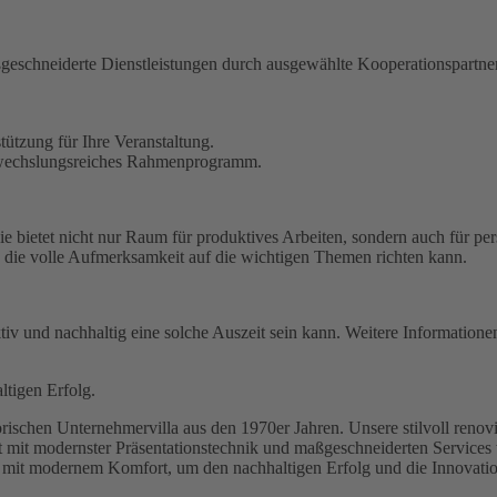
ßgeschneiderte Dienstleistungen durch ausgewählte Kooperationspartne
ützung für Ihre Veranstaltung.
abwechslungsreiches Rahmenprogramm.
t. Sie bietet nicht nur Raum für produktives Arbeiten, sondern auch für
nd die volle Aufmerksamkeit auf die wichtigen Themen richten kann.
ktiv und nachhaltig eine solche Auszeit sein kann. Weitere Informatio
altigen Erfolg.
rischen Unternehmervilla aus den 1970er Jahren. Unsere stilvoll renovi
 mit modernster Präsentationstechnik und maßgeschneiderten Services w
n mit modernem Komfort, um den nachhaltigen Erfolg und die Innovati