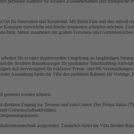
 den perfekten Rahmen für kreative Zusammenarbeit und strategische P
n Ort für Innovation und Kreativität. Mit ihrem Flair und den stilvoll re
neue Konzepte entwickeln und frische Inspiration schöpfen möchten. 
ionstechnik, bieten zusammen mit großen Terrassen- und Gartenbereich
arbeiten Sie in einer inspirierenden Umgebung an langfristigen Strate
und die flexiblen Raumkonzepte für produktive Teambuilding-Aktivität
ignet sich hervorragend für exklusive Presse- und PR-Veranstaltungen
er Ausstattung bietet die Villa den perfekten Rahmen für Vorträge, 
uell gemietet werden können:
 direktem Zugang zur Terrasse und zum Garten. Der Plenar-Salon (70 qm
und Gemeinschaftsaktivitäten.
 Entspannungspausen.
ationstechnik ausgestattet. Zusätzlich bietet die Villa flexible Rau