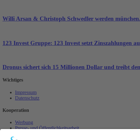
Willi Arsan & Christoph Schwedler werden münchen.
123 Invest Gruppe: 123 Invest setzt Zinszahlungen aus
Dronus sichert sich 15 Millionen Dollar und treibt 
Wichtiges
Impressum
Datenschutz
Kooperation
Werbung
Presse- und Öffentlichkeitsarbeit