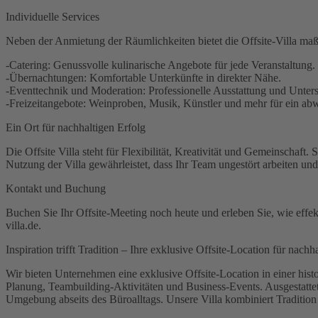
Individuelle Services
Neben der Anmietung der Räumlichkeiten bietet die Offsite-Villa ma
-Catering: Genussvolle kulinarische Angebote für jede Veranstaltung.
-Übernachtungen: Komfortable Unterkünfte in direkter Nähe.
-Eventtechnik und Moderation: Professionelle Ausstattung und Unterst
-Freizeitangebote: Weinproben, Musik, Künstler und mehr für ein 
Ein Ort für nachhaltigen Erfolg
Die Offsite Villa steht für Flexibilität, Kreativität und Gemeinschaf
Nutzung der Villa gewährleistet, dass Ihr Team ungestört arbeiten u
Kontakt und Buchung
Buchen Sie Ihr Offsite-Meeting noch heute und erleben Sie, wie effe
villa.de.
Inspiration trifft Tradition – Ihre exklusive Offsite-Location für nachh
Wir bieten Unternehmen eine exklusive Offsite-Location in einer histo
Planung, Teambuilding-Aktivitäten und Business-Events. Ausgestattet
Umgebung abseits des Büroalltags. Unsere Villa kombiniert Traditio