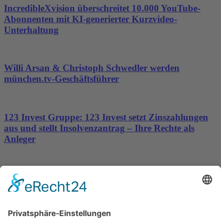
IncredibleXvision überschreitet 10.000 YouTube-
Abonnenten mit KI-generierter Kurzvideo-
Unterhaltung
Willi Arsan & Christoph Schwedler werden
münchen.tv-Geschäftsführer
123 Invest Gruppe: 123 Invest setzt Zinszahlungen
aus und stellt Insolvenzantrag – Ihre Rechte als
Anleger
Dronus sichert sich 15 Millionen Dollar und treibt
den Aufbau autonomer Luftinfrastruktur voran
Wichtiges