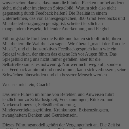
wusste schon damals, dass man die blinden Flecken nur bei anderen
sieht, nicht aber im eigenen Spiegelbild. Warum sich also nicht
gegenseitig durch Feedback helfen? Die Realität in einem
Unternehmen, das von Jahresgesprächen, 360-Grad-Feedbacks und
Mitarbeiterbefragungen geprägt ist, scheitert letztlich an
mangelndem Respekt, fehlender Anerkennung und Feigheit.
Führungskräfte fürchten die Kritik und trauen sich oft nicht, ihren
Mitarbeitern die Wahrheit zu sagen. Wie überall „macht der Ton die
Musik“, und ein konstruktives Feedbackgespräch kann wie ein
Spiegel wirken, der einem das eigene Ich vor Augen führt. Das
Spiegelbild mag uns nicht immer gefallen, aber für die
Selbstreflexion ist es notwendig. Nur wer nicht wegläuft, sondern
das Feedback annimmt und ernst nimmt, kann sich verbessern, seine
Schwächen überwinden und ein besserer Mensch werden.
Wechsel mich ein, Coach!
Das reine Führen im Sinne von Befehlen und Anweisen führt
letztlich nur zu Schlaflosigkeit, Verspannungen, Rücken- und
Nackenschmerzen, Selbstüberforderung,
Minderwertigkeitsgefühlen, Kränkungen, Existenzängsten,
zwanghaftem Denken und Getriebensein.
Dieses Führungsmodell gehört der Vergangenheit an. Die Zeit ist