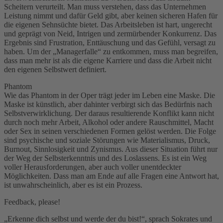
Scheitern verurteilt. Man muss verstehen, dass das Unternehmen
Leistung nimmt und dafür Geld gibt, aber keinen sicheren Hafen für
die eigenen Sehnsüchte bietet. Das Arbeitsleben ist hart, ungerecht
und geprägt von Neid, Intrigen und zermürbender Konkurrenz. Das
Ergebnis sind Frustration, Enttäuschung und das Gefühl, versagt zu
haben. Um der „Managerfalle“ zu entkommen, muss man begreifen,
dass man mehr ist als die eigene Karriere und dass die Arbeit nicht
den eigenen Selbstwert definiert.
Phantom
Wie das Phantom in der Oper trägt jeder im Leben eine Maske. Die
Maske ist künstlich, aber dahinter verbirgt sich das Bedürfnis nach
Selbstverwirklichung. Der daraus resultierende Konflikt kann nicht
durch noch mehr Arbeit, Alkohol oder andere Rauschmittel, Macht
oder Sex in seinen verschiedenen Formen gelöst werden. Die Folge
sind psychische und soziale Störungen wie Materialismus, Druck,
Burnout, Sinnlosigkeit und Zynismus. Aus dieser Situation führt nur
der Weg der Selbsterkenntnis und des Loslassens. Es ist ein Weg
voller Herausforderungen, aber auch voller unentdeckter
Möglichkeiten. Dass man am Ende auf alle Fragen eine Antwort hat,
ist unwahrscheinlich, aber es ist ein Prozess.
Feedback, please!
„Erkenne dich selbst und werde der du bist!“, sprach Sokrates und