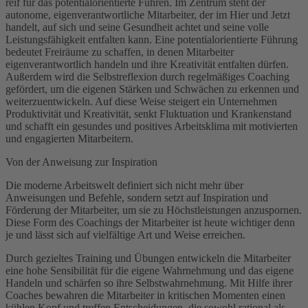
reif für das potentialorientierte Führen. Im Zentrum steht der
autonome, eigenverantwortliche Mitarbeiter, der im Hier und Jetzt
handelt, auf sich und seine Gesundheit achtet und seine volle
Leistungsfähigkeit entfalten kann. Eine potentialorientierte Führung
bedeutet Freiräume zu schaffen, in denen Mitarbeiter
eigenverantwortlich handeln und ihre Kreativität entfalten dürfen.
Außerdem wird die Selbstreflexion durch regelmäßiges Coaching
gefördert, um die eigenen Stärken und Schwächen zu erkennen und
weiterzuentwickeln. Auf diese Weise steigert ein Unternehmen
Produktivität und Kreativität, senkt Fluktuation und Krankenstand
und schafft ein gesundes und positives Arbeitsklima mit motivierten
und engagierten Mitarbeitern.
Von der Anweisung zur Inspiration
Die moderne Arbeitswelt definiert sich nicht mehr über
Anweisungen und Befehle, sondern setzt auf Inspiration und
Förderung der Mitarbeiter, um sie zu Höchstleistungen anzuspornen.
Diese Form des Coachings der Mitarbeiter ist heute wichtiger denn
je und lässt sich auf vielfältige Art und Weise erreichen.
Durch gezieltes Training und Übungen entwickeln die Mitarbeiter
eine hohe Sensibilität für die eigene Wahrnehmung und das eigene
Handeln und schärfen so ihre Selbstwahrnehmung. Mit Hilfe ihrer
Coaches bewahren die Mitarbeiter in kritischen Momenten einen
kühlen Kopf und treffen Entscheidungen, die sowohl rational als