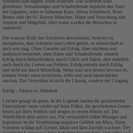
Scheitern zum hippen Trend avanciert. Das Scheitern wird
glorifiziert. Sensationsgier und Schadenfreude bejubeln den Sturz
der Giganten, seien es Sebastian Kurz, Alfons Schuhbeck, Rene
Benko oder der FC Bayern München. Häme und Verachtung statt
Analyse und Mitgefühl. Aber wann wurden die Menschen so
sadistisch?
Die rosarote Brille des Scheiterns abzunehmen, bedeutet zu
akzeptieren, dass Scheitern zum Leben gehört, so schmerzhaft es
auch sein mag. Ohne Garantie auf Erfolg. Aber nüchtern und
analytisch betrachtet, ohne Häme und Schadenfreude, entsteht
Erfolg durch Beharrlichkeit, durch Glück und Talent, aber natürlich
auch durch das Lernen aus Fehlern. Erfolg entsteht durch Erfolg
und nicht nur durch Misserfolg. Wenn man sich dessen bewusst ist,
können Fehler einen bereichern, reifer und auch menschlicher
machen. Das Vermeiden ist nicht die Lösung, sondern der Umgang.
Erfolg – Fiktion vs. Wahrheit
Leichter gesagt als getan. In der Legende landen die gescheiterten
Unternehmer meist wieder auf ihren Füßen, die gescheiterten Genies
lernen aus ihren Fehlern und steigen zu neuen Höhen auf. Die
Wirklichkeit sieht anders aus. Für vermeintlich kühle Manager und
Ingenieure ist die Verarbeitung negativer Gefühle ein Muss. Denn
Scheitern schlägt aufs Gemüt, lähmt und lässt Zweifel wachsen. Der
eigentliche Lernprozess beim Scheitern besteht darin, sich selbst und