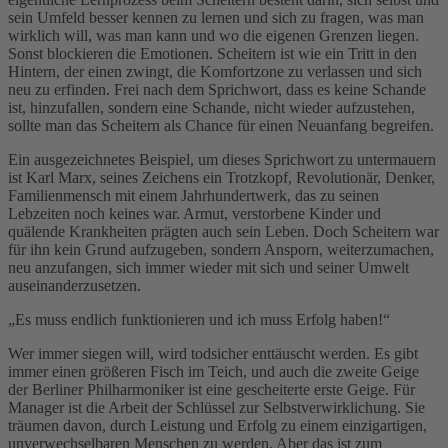
sein Umfeld besser kennen zu lernen und sich zu fragen, was man
wirklich will, was man kann und wo die eigenen Grenzen liegen.
Sonst blockieren die Emotionen. Scheitern ist wie ein Tritt in den
Hintern, der einen zwingt, die Komfortzone zu verlassen und sich
neu zu erfinden. Frei nach dem Sprichwort, dass es keine Schande
ist, hinzufallen, sondern eine Schande, nicht wieder aufzustehen,
sollte man das Scheitern als Chance für einen Neuanfang begreifen.
Ein ausgezeichnetes Beispiel, um dieses Sprichwort zu untermauern
ist Karl Marx, seines Zeichens ein Trotzkopf, Revolutionär, Denker,
Familienmensch mit einem Jahrhundertwerk, das zu seinen
Lebzeiten noch keines war. Armut, verstorbene Kinder und
quälende Krankheiten prägten auch sein Leben. Doch Scheitern war
für ihn kein Grund aufzugeben, sondern Ansporn, weiterzumachen,
neu anzufangen, sich immer wieder mit sich und seiner Umwelt
auseinanderzusetzen.
„Es muss endlich funktionieren und ich muss Erfolg haben!“
Wer immer siegen will, wird todsicher enttäuscht werden. Es gibt
immer einen größeren Fisch im Teich, und auch die zweite Geige
der Berliner Philharmoniker ist eine gescheiterte erste Geige. Für
Manager ist die Arbeit der Schlüssel zur Selbstverwirklichung. Sie
träumen davon, durch Leistung und Erfolg zu einem einzigartigen,
unverwechselbaren Menschen zu werden. Aber das ist zum