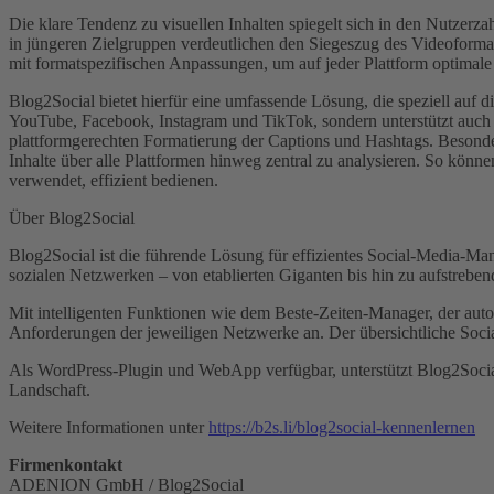
Die klare Tendenz zu visuellen Inhalten spiegelt sich in den Nutzer
in jüngeren Zielgruppen verdeutlichen den Siegeszug des Videoformat
mit formatspezifischen Anpassungen, um auf jeder Plattform optimale 
Blog2Social bietet hierfür eine umfassende Lösung, die speziell auf d
YouTube, Facebook, Instagram und TikTok, sondern unterstützt auch d
plattformgerechten Formatierung der Captions und Hashtags. Besonders
Inhalte über alle Plattformen hinweg zentral zu analysieren. So könn
verwendet, effizient bedienen.
Über Blog2Social
Blog2Social ist die führende Lösung für effizientes Social-Media-M
sozialen Netzwerken – von etablierten Giganten bis hin zu aufstreben
Mit intelligenten Funktionen wie dem Beste-Zeiten-Manager, der auto
Anforderungen der jeweiligen Netzwerke an. Der übersichtliche Social
Als WordPress-Plugin und WebApp verfügbar, unterstützt Blog2Social a
Landschaft.
Weitere Informationen unter
https://b2s.li/blog2social-kennenlernen
Firmenkontakt
ADENION GmbH / Blog2Social