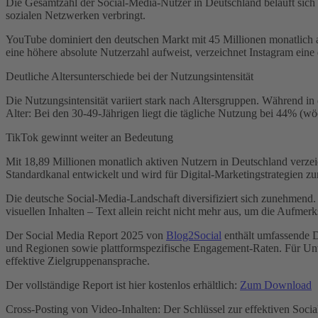
Die Gesamtzahl der Social-Media-Nutzer in Deutschland beläuft sich 
sozialen Netzwerken verbringt.
YouTube dominiert den deutschen Markt mit 45 Millionen monatlich 
eine höhere absolute Nutzerzahl aufweist, verzeichnet Instagram eine 
Deutliche Altersunterschiede bei der Nutzungsintensität
Die Nutzungsintensität variiert stark nach Altersgruppen. Während 
Alter: Bei den 30-49-Jährigen liegt die tägliche Nutzung bei 44% (w
TikTok gewinnt weiter an Bedeutung
Mit 18,89 Millionen monatlich aktiven Nutzern in Deutschland verze
Standardkanal entwickelt und wird für Digital-Marketingstrategien z
Die deutsche Social-Media-Landschaft diversifiziert sich zunehmend. 
visuellen Inhalten – Text allein reicht nicht mehr aus, um die Aufme
Der Social Media Report 2025 von
Blog2Social
enthält umfassende D
und Regionen sowie plattformspezifische Engagement-Raten. Für Unter
effektive Zielgruppenansprache.
Der vollständige Report ist hier kostenlos erhältlich:
Zum Download
Cross-Posting von Video-Inhalten: Der Schlüssel zur effektiven Soci