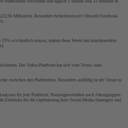
ene Plattformen verwendet und täglich 1 Stunde und 31 Minuten in
am (23,56 Millionen). Besonders bemerkenswert: Obwohl Facebook
rn.
ere 25% wöchentlich nutzen, sinken diese Werte mit zunehmendem
%).
 Wachstum. Die Video-Plattform hat sich vom Trend- zum
chte zwischen den Plattformen. Besonders auffällig ist der Trend zu
 Analysen für jede Plattform, Nutzungsverhalten nach Altersgruppen
e Einblicke für die Optimierung ihrer Social-Media-Strategien und