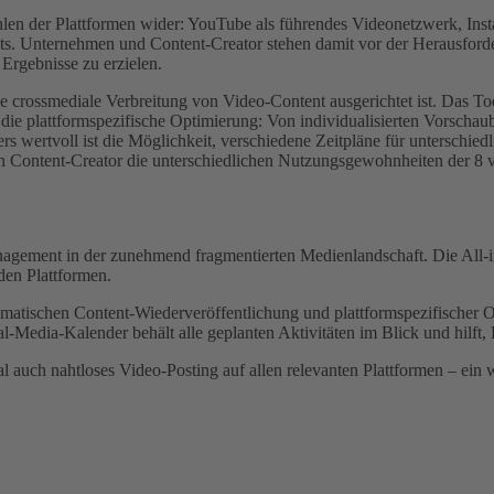
zahlen der Plattformen wider: YouTube als führendes Videonetzwerk, In
s. Unternehmen und Content-Creator stehen damit vor der Herausforder
Ergebnisse zu erzielen.
ie crossmediale Verbreitung von Video-Content ausgerichtet ist. Das To
ie plattformspezifische Optimierung: Von individualisierten Vorschau
 wertvoll ist die Möglichkeit, verschiedene Zeitpläne für unterschied
en Content-Creator die unterschiedlichen Nutzungsgewohnheiten der 8 v
anagement in der zunehmend fragmentierten Medienlandschaft. Die All-
den Plattformen.
matischen Content-Wiederveröffentlichung und plattformspezifischer Op
-Media-Kalender behält alle geplanten Aktivitäten im Blick und hilft, 
uch nahtloses Video-Posting auf allen relevanten Plattformen – ein we