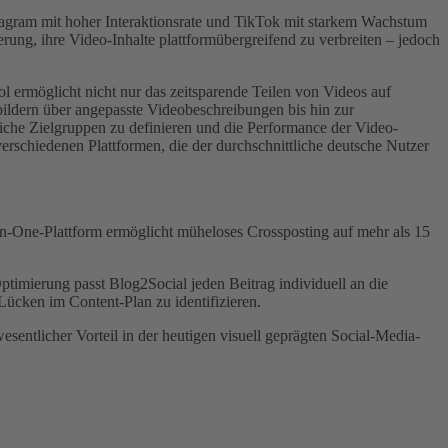
stagram mit hoher Interaktionsrate und TikTok mit starkem Wachstum
ung, ihre Video-Inhalte plattformübergreifend zu verbreiten – jedoch
ol ermöglicht nicht nur das zeitsparende Teilen von Videos auf
bildern über angepasste Videobeschreibungen bis hin zur
liche Zielgruppen zu definieren und die Performance der Video-
erschiedenen Plattformen, die der durchschnittliche deutsche Nutzer
in-One-Plattform ermöglicht müheloses Crossposting auf mehr als 15
timierung passt Blog2Social jeden Beitrag individuell an die
Lücken im Content-Plan zu identifizieren.
sentlicher Vorteil in der heutigen visuell geprägten Social-Media-