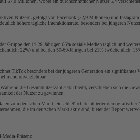
auf 67,8 Millionen, wobei ein durchschnittlicher Nutzer 5,4 verschied
aktiven Nutzern, gefolgt von Facebook (32,9 Millionen) und Instagr
deutlich höhere tägliche Interaktionsrate, besonders bei jüngeren Nutze
in der Gruppe der 14-29-Jährigen 66% soziale Medien täglich und weit
öchentlich: 22%) und bei den 50-69-Jährigen bei 21% (wöchentlich: 15
ichnet TikTok besonders bei der jüngeren Generation ein signifikantes
unehmend unverzichtbar.
Während die Gesamtnutzerzahl stabil bleibt, verschieben sich die Gewi
rksamkeit der Nutzer zu gewinnen.
aten zum deutschen Markt, einschließlich detaillierter demografischer
nehmen, die im deutschen Markt aktiv sind, bietet der Report wertvoll
al-Media-Präsenz