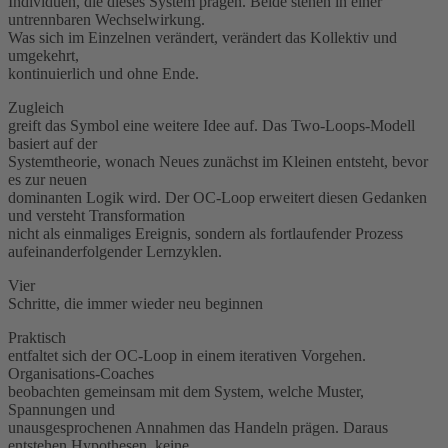
Individuen, die dieses System prägen. Beide stehen in einer
untrennbaren Wechselwirkung.
Was sich im Einzelnen verändert, verändert das Kollektiv und
umgekehrt,
kontinuierlich und ohne Ende.
Zugleich
greift das Symbol eine weitere Idee auf. Das Two-Loops-Modell
basiert auf der
Systemtheorie, wonach Neues zunächst im Kleinen entsteht, bevor
es zur neuen
dominanten Logik wird. Der OC-Loop erweitert diesen Gedanken
und versteht Transformation
nicht als einmaliges Ereignis, sondern als fortlaufender Prozess
aufeinanderfolgender Lernzyklen.
Vier
Schritte, die immer wieder neu beginnen
Praktisch
entfaltet sich der OC-Loop in einem iterativen Vorgehen.
Organisations-Coaches
beobachten gemeinsam mit dem System, welche Muster,
Spannungen und
unausgesprochenen Annahmen das Handeln prägen. Daraus
entstehen Hypothesen, keine