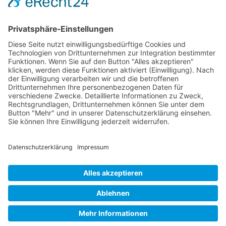
Kontakte schlagen Reichweite
Wichtiges
Impressum
Datenschutz
Kooperation
Werbung
Presse- und Öffentlichkeitsarbeit
Aktuelles
Blog
Themenwelt
Zertifikat
Geprüfter Franchisegeber
© 2023 Franchisevergleich.eu