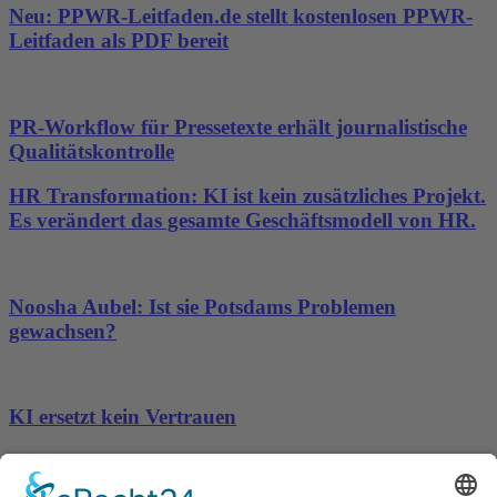
Neu: PPWR-Leitfaden.de stellt kostenlosen PPWR-
Leitfaden als PDF bereit
PR-Workflow für Pressetexte erhält journalistische
Qualitätskontrolle
HR Transformation: KI ist kein zusätzliches Projekt.
Es verändert das gesamte Geschäftsmodell von HR.
Noosha Aubel: Ist sie Potsdams Problemen
gewachsen?
KI ersetzt kein Vertrauen