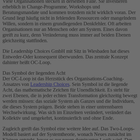
Viele Organisationen stecken in derselben Falle. Sie investieren
erheblich in Change-Programme, Workshops und
Beratungsmandate und kommen trotzdem nicht wirklich voran. Der
Grund liegt häufig nicht in fehlenden Ressourcen oder mangelndem
Willen, sondern in einem grundlegenden Denkfehler. Oft arbeiten
Organisationen nur an Menschen oder am System. Eines davon
greift zu kurz, denn Veränderung muss immer auf beiden Ebenen
gleichzeitig stattfinden.
Die Leadership Choices GmbH mit Sitz in Wiesbaden hat dieses
Entweder-Oder konsequent überwunden. Das zentrale Konzept
dahinter heißt OC-Loop.
Das Symbol der liegenden Acht
Der OC-Loop ist das Herzstück des Organisations-Coaching-
Ansatzes von
Leadership Choices
. Sein Symbol ist die liegende
Acht, das mathematische Zeichen für Unendlichkeit. Es steht für
zwei Ebenen, die in jeder echten Transformation gleichzeitig bewegt
werden müssen: das soziale System als Ganzes und die Individuen,
die dieses System prägen. Beide stehen in einer untrennbaren
Wechselwirkung. Was sich im Einzelnen verändert, verändert das
Kollektiv und umgekehrt, kontinuierlich und ohne Ende.
Zugleich greift das Symbol eine weitere Idee auf. Das Two-Loops-
Modell basiert auf der Systemtheorie, wonach Neues zunächst im
Kleinen entsteht, bevor es zur neuen dominanten Logik wird. Der