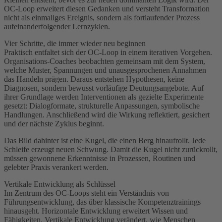
OC-Loop erweitert diesen Gedanken und versteht Transformation
nicht als einmaliges Ereignis, sondern als fortlaufender Prozess
aufeinanderfolgender Lernzyklen.
Vier Schritte, die immer wieder neu beginnen
Praktisch entfaltet sich der OC-Loop in einem iterativen Vorgehen.
Organisations-Coaches beobachten gemeinsam mit dem System,
welche Muster, Spannungen und unausgesprochenen Annahmen
das Handeln prägen. Daraus entstehen Hypothesen, keine
Diagnosen, sondern bewusst vorläufige Deutungsangebote. Auf
ihrer Grundlage werden Interventionen als gezielte Experimente
gesetzt: Dialogformate, strukturelle Anpassungen, symbolische
Handlungen. Anschließend wird die Wirkung reflektiert, gesichert
und der nächste Zyklus beginnt.
Das Bild dahinter ist eine Kugel, die einen Berg hinaufrollt. Jede
Schleife erzeugt neuen Schwung. Damit die Kugel nicht zurückrollt,
müssen gewonnene Erkenntnisse in Prozessen, Routinen und
gelebter Praxis verankert werden.
Vertikale Entwicklung als Schlüssel
Im Zentrum des OC-Loops steht ein Verständnis von
Führungsentwicklung, das über klassische Kompetenztrainings
hinausgeht. Horizontale Entwicklung erweitert Wissen und
Fähigkeiten. Vertikale Entwicklung verändert, wie Menschen