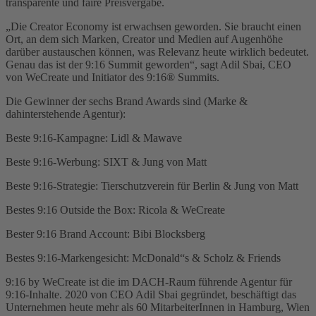
transparente und faire Preisvergabe.
„Die Creator Economy ist erwachsen geworden. Sie braucht einen
Ort, an dem sich Marken, Creator und Medien auf Augenhöhe
darüber austauschen können, was Relevanz heute wirklich bedeutet.
Genau das ist der 9:16 Summit geworden“, sagt Adil Sbai, CEO
von WeCreate und Initiator des 9:16® Summits.
Die Gewinner der sechs Brand Awards sind (Marke &
dahinterstehende Agentur):
Beste 9:16-Kampagne: Lidl & Mawave
Beste 9:16-Werbung: SIXT & Jung von Matt
Beste 9:16-Strategie: Tierschutzverein für Berlin & Jung von Matt
Bestes 9:16 Outside the Box: Ricola & WeCreate
Bester 9:16 Brand Account: Bibi Blocksberg
Bestes 9:16-Markengesicht: McDonald“s & Scholz & Friends
9:16 by WeCreate ist die im DACH-Raum führende Agentur für
9:16-Inhalte. 2020 von CEO Adil Sbai gegründet, beschäftigt das
Unternehmen heute mehr als 60 MitarbeiterInnen in Hamburg, Wien