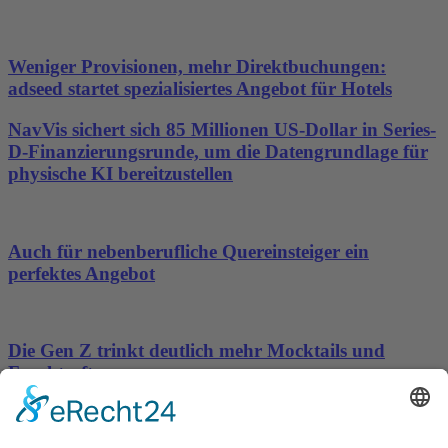
Weniger Provisionen, mehr Direktbuchungen:
adseed startet spezialisiertes Angebot für Hotels
NavVis sichert sich 85 Millionen US-Dollar in Series-
D-Finanzierungsrunde, um die Datengrundlage für
physische KI bereitzustellen
Auch für nebenberufliche Quereinsteiger ein
perfektes Angebot
Die Gen Z trinkt deutlich mehr Mocktails und
Fruchtsaft
norisbank führt Wero ein