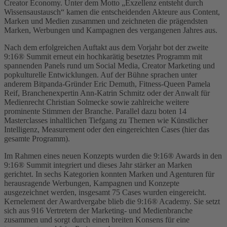
Creator Economy. Unter dem Motto „Exzellenz entsteht durch
Wissensaustausch“ kamen die entscheidenden Akteure aus Content,
Marken und Medien zusammen und zeichneten die prägendsten
Marken, Werbungen und Kampagnen des vergangenen Jahres aus.
Nach dem erfolgreichen Auftakt aus dem Vorjahr bot der zweite
9:16® Summit erneut ein hochkarätig besetztes Programm mit
spannenden Panels rund um Social Media, Creator Marketing und
popkulturelle Entwicklungen. Auf der Bühne sprachen unter
anderem Bitpanda-Gründer Eric Demuth, Fitness-Queen Pamela
Reif, Branchenexpertin Ann-Katrin Schmitz oder der Anwalt für
Medienrecht Christian Solmecke sowie zahlreiche weitere
prominente Stimmen der Branche. Parallel dazu boten 14
Masterclasses inhaltlichen Tiefgang zu Themen wie Künstlicher
Intelligenz, Measurement oder den eingereichten Cases (hier das
gesamte Programm).
Im Rahmen eines neuen Konzepts wurden die 9:16® Awards in den
9:16® Summit integriert und dieses Jahr stärker an Marken
gerichtet. In sechs Kategorien konnten Marken und Agenturen für
herausragende Werbungen, Kampagnen und Konzepte
ausgezeichnet werden, insgesamt 75 Cases wurden eingereicht.
Kernelement der Awardvergabe blieb die 9:16® Academy. Sie setzt
sich aus 916 Vertretern der Marketing- und Medienbranche
zusammen und sorgt durch einen breiten Konsens für eine