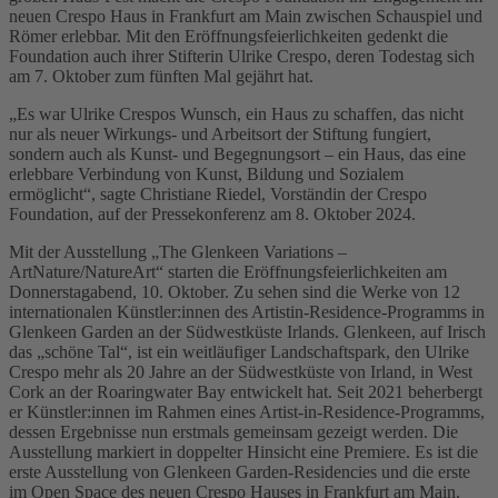
neuen Crespo Haus in Frankfurt am Main zwischen Schauspiel und
Römer erlebbar. Mit den Eröffnungsfeierlichkeiten gedenkt die
Foundation auch ihrer Stifterin Ulrike Crespo, deren Todestag sich
am 7. Oktober zum fünften Mal gejährt hat.
„Es war Ulrike Crespos Wunsch, ein Haus zu schaffen, das nicht
nur als neuer Wirkungs- und Arbeitsort der Stiftung fungiert,
sondern auch als Kunst- und Begegnungsort – ein Haus, das eine
erlebbare Verbindung von Kunst, Bildung und Sozialem
ermöglicht“, sagte Christiane Riedel, Vorständin der Crespo
Foundation, auf der Pressekonferenz am 8. Oktober 2024.
Mit der Ausstellung „The Glenkeen Variations –
ArtNature/NatureArt“ starten die Eröffnungsfeierlichkeiten am
Donnerstagabend, 10. Oktober. Zu sehen sind die Werke von 12
internationalen Künstler:innen des Artistin-Residence-Programms in
Glenkeen Garden an der Südwestküste Irlands. Glenkeen, auf Irisch
das „schöne Tal“, ist ein weitläufiger Landschaftspark, den Ulrike
Crespo mehr als 20 Jahre an der Südwestküste von Irland, in West
Cork an der Roaringwater Bay entwickelt hat. Seit 2021 beherbergt
er Künstler:innen im Rahmen eines Artist-in-Residence-Programms,
dessen Ergebnisse nun erstmals gemeinsam gezeigt werden. Die
Ausstellung markiert in doppelter Hinsicht eine Premiere. Es ist die
erste Ausstellung von Glenkeen Garden-Residencies und die erste
im Open Space des neuen Crespo Hauses in Frankfurt am Main.