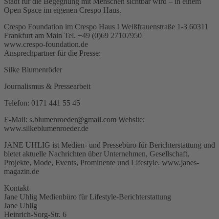
Stadt für die Begegnung mit Menschen sichtbar wird – in einem
Open Space im eigenen Crespo Haus.
Crespo Foundation im Crespo Haus I Weißfrauenstraße 1-3 60311
Frankfurt am Main Tel. +49 (0)69 27107950
www.crespo-foundation.de
Ansprechpartner für die Presse:
Silke Blumenröder
Journalismus & Pressearbeit
Telefon: 0171 441 55 45
E-Mail: s.blumenroeder@gmail.com Website:
www.silkeblumenroeder.de
JANE UHLIG ist Medien- und Pressebüro für Berichterstattung und
bietet aktuelle Nachrichten über Unternehmen, Gesellschaft,
Projekte, Mode, Events, Prominente und Lifestyle. www.janes-
magazin.de
Kontakt
Jane Uhlig Medienbüro für Lifestyle-Berichterstattung
Jane Uhlig
Heinrich-Sorg-Str. 6