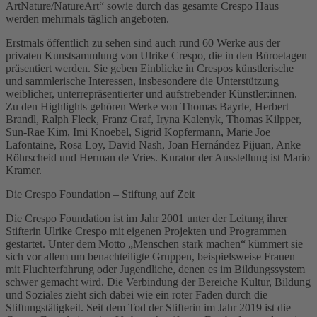
ArtNature/NatureArt“ sowie durch das gesamte Crespo Haus
werden mehrmals täglich angeboten.
Erstmals öffentlich zu sehen sind auch rund 60 Werke aus der
privaten Kunstsammlung von Ulrike Crespo, die in den Büroetagen
präsentiert werden. Sie geben Einblicke in Crespos künstlerische
und sammlerische Interessen, insbesondere die Unterstützung
weiblicher, unterrepräsentierter und aufstrebender Künstler:innen.
Zu den Highlights gehören Werke von Thomas Bayrle, Herbert
Brandl, Ralph Fleck, Franz Graf, Iryna Kalenyk, Thomas Kilpper,
Sun-Rae Kim, Imi Knoebel, Sigrid Kopfermann, Marie Joe
Lafontaine, Rosa Loy, David Nash, Joan Hernández Pijuan, Anke
Röhrscheid und Herman de Vries. Kurator der Ausstellung ist Mario
Kramer.
Die Crespo Foundation – Stiftung auf Zeit
Die Crespo Foundation ist im Jahr 2001 unter der Leitung ihrer
Stifterin Ulrike Crespo mit eigenen Projekten und Programmen
gestartet. Unter dem Motto „Menschen stark machen“ kümmert sie
sich vor allem um benachteiligte Gruppen, beispielsweise Frauen
mit Fluchterfahrung oder Jugendliche, denen es im Bildungssystem
schwer gemacht wird. Die Verbindung der Bereiche Kultur, Bildung
und Soziales zieht sich dabei wie ein roter Faden durch die
Stiftungstätigkeit. Seit dem Tod der Stifterin im Jahr 2019 ist die