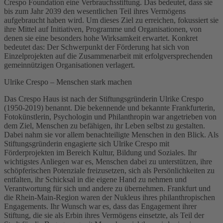
Crespo Foundation eine Verbrauchsstiftung. Das bedeutet, dass sie
bis zum Jahr 2039 den wesentlichen Teil ihres Vermögens
aufgebraucht haben wird. Um dieses Ziel zu erreichen, fokussiert sie
ihre Mittel auf Initiativen, Programme und Organisationen, von
denen sie eine besonders hohe Wirksamkeit erwartet. Konkret
bedeutet das: Der Schwerpunkt der Förderung hat sich von
Einzelprojekten auf die Zusammenarbeit mit erfolgversprechenden
gemeinnützigen Organisationen verlagert.
Ulrike Crespo – Menschen stark machen
Das Crespo Haus ist nach der Stiftungsgründerin Ulrike Crespo
(1950-2019) benannt. Die bekennende und bekannte Frankfurterin,
Fotokünstlerin, Psychologin und Philanthropin war angetrieben von
dem Ziel, Menschen zu befähigen, ihr Leben selbst zu gestalten.
Dabei nahm sie vor allem benachteiligte Menschen in den Blick. Als
Stiftungsgründerin engagierte sich Ulrike Crespo mit
Förderprojekten im Bereich Kultur, Bildung und Soziales. Ihr
wichtigstes Anliegen war es, Menschen dabei zu unterstützen, ihre
schöpferischen Potenziale freizusetzen, sich als Persönlichkeiten zu
entfalten, ihr Schicksal in die eigene Hand zu nehmen und
Verantwortung für sich und andere zu übernehmen. Frankfurt und
die Rhein-Main-Region waren der Nukleus ihres philanthropischen
Engagements. Ihr Wunsch war es, dass das Engagement ihrer
Stiftung, die sie als Erbin ihres Vermögens einsetzte, als Teil der