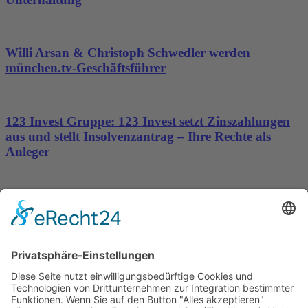
Willi Arsan & Christoph Schwedler werden
münchen.tv-Geschäftsführer
123 Invest Gruppe: 123 Invest setzt Zinszahlungen
aus und stellt Insolvenzantrag – Ihre Rechte als
Anleger
Dronus sichert sich 15 Millionen Dollar und treibt
den Aufbau autonomer Luftinfrastruktur voran
Wichtiges
Impressum
Datenschutz