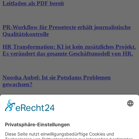
Leitfaden als PDF bereit
PR-Workflow für Pressetexte erhält journalistische
Qualitätskontrolle
HR Transformation: KI ist kein zusätzliches Projekt.
Es verändert das gesamte Geschäftsmodell von HR.
Noosha Aubel: Ist sie Potsdams Problemen
gewachsen?
KI ersetzt kein Vertrauen
Wichtiges
Impressum
Datenschutz