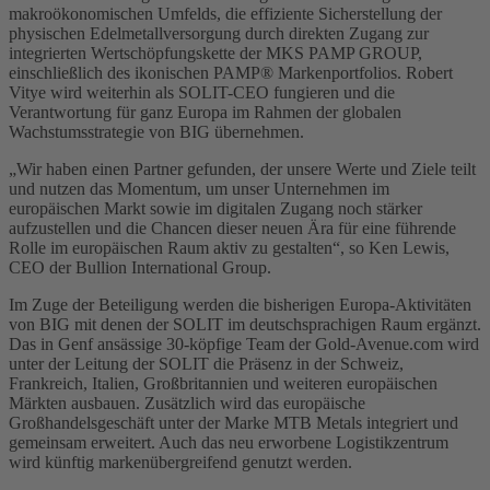
makroökonomischen Umfelds, die effiziente Sicherstellung der
physischen Edelmetallversorgung durch direkten Zugang zur
integrierten Wertschöpfungskette der MKS PAMP GROUP,
einschließlich des ikonischen PAMP® Markenportfolios. Robert
Vitye wird weiterhin als SOLIT-CEO fungieren und die
Verantwortung für ganz Europa im Rahmen der globalen
Wachstumsstrategie von BIG übernehmen.
„Wir haben einen Partner gefunden, der unsere Werte und Ziele teilt
und nutzen das Momentum, um unser Unternehmen im
europäischen Markt sowie im digitalen Zugang noch stärker
aufzustellen und die Chancen dieser neuen Ära für eine führende
Rolle im europäischen Raum aktiv zu gestalten“, so Ken Lewis,
CEO der Bullion International Group.
Im Zuge der Beteiligung werden die bisherigen Europa-Aktivitäten
von BIG mit denen der SOLIT im deutschsprachigen Raum ergänzt.
Das in Genf ansässige 30-köpfige Team der Gold-Avenue.com wird
unter der Leitung der SOLIT die Präsenz in der Schweiz,
Frankreich, Italien, Großbritannien und weiteren europäischen
Märkten ausbauen. Zusätzlich wird das europäische
Großhandelsgeschäft unter der Marke MTB Metals integriert und
gemeinsam erweitert. Auch das neu erworbene Logistikzentrum
wird künftig markenübergreifend genutzt werden.