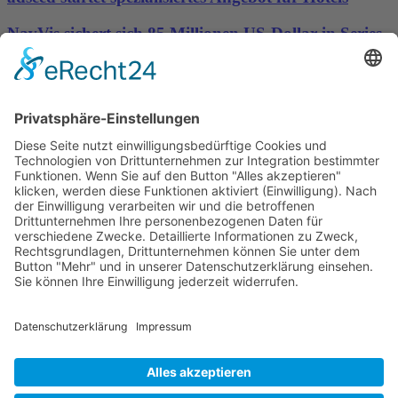
NavVis sichert sich 85 Millionen US-Dollar in Series-
D-Finanzierungsrunde, um die Datengrundlage für
physische KI bereitzustellen
Wichtiges
Impressum
Datenschutz
Kooperation
Werbung
Presse- und Öffentlichkeitsarbeit
Aktuelles
Blog
Themenwelt
Zertifikat