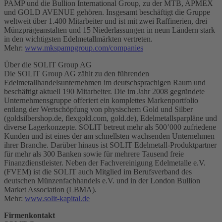
PAMP und die Bullion International Group, zu der MTB, APMEX
und GOLD AVENUE gehören. Insgesamt beschäftigt die Gruppe
weltweit über 1.400 Mitarbeiter und ist mit zwei Raffinerien, drei
Münzprägeanstalten und 15 Niederlassungen in neun Ländern stark
in den wichtigsten Edelmetallmärkten vertreten.
Mehr:
www.mkspampgroup.com/companies
Über die SOLIT Group AG
Die SOLIT Group AG zählt zu den führenden
Edelmetallhandelsunternehmen im deutschsprachigen Raum und
beschäftigt aktuell 190 Mitarbeiter. Die im Jahr 2008 gegründete
Unternehmensgruppe offeriert ein komplettes Markenportfolio
entlang der Wertschöpfung von physischem Gold und Silber
(goldsilbershop.de, flexgold.com, gold.de), Edelmetallsparpläne und
diverse Lagerkonzepte. SOLIT betreut mehr als 500’000 zufriedene
Kunden und ist eines der am schnellsten wachsenden Unternehmen
ihrer Branche. Darüber hinaus ist SOLIT Edelmetall-Produktpartner
für mehr als 300 Banken sowie für mehrere Tausend freie
Finanzdienstleister. Neben der Fachvereinigung Edelmetalle e.V.
(FVEM) ist die SOLIT auch Mitglied im Berufsverband des
deutschen Münzenfachhandels e.V. und in der London Bullion
Market Association (LBMA).
Mehr:
www.solit-kapital.de
Firmenkontakt