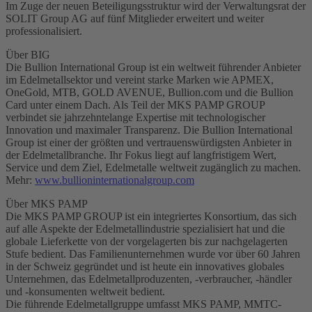
Im Zuge der neuen Beteiligungsstruktur wird der Verwaltungsrat der
SOLIT Group AG auf fünf Mitglieder erweitert und weiter
professionalisiert.
Über BIG
Die Bullion International Group ist ein weltweit führender Anbieter
im Edelmetallsektor und vereint starke Marken wie APMEX,
OneGold, MTB, GOLD AVENUE, Bullion.com und die Bullion
Card unter einem Dach. Als Teil der MKS PAMP GROUP
verbindet sie jahrzehntelange Expertise mit technologischer
Innovation und maximaler Transparenz. Die Bullion International
Group ist einer der größten und vertrauenswürdigsten Anbieter in
der Edelmetallbranche. Ihr Fokus liegt auf langfristigem Wert,
Service und dem Ziel, Edelmetalle weltweit zugänglich zu machen.
Mehr:
www.bullioninternationalgroup.com
Über MKS PAMP
Die MKS PAMP GROUP ist ein integriertes Konsortium, das sich
auf alle Aspekte der Edelmetallindustrie spezialisiert hat und die
globale Lieferkette von der vorgelagerten bis zur nachgelagerten
Stufe bedient. Das Familienunternehmen wurde vor über 60 Jahren
in der Schweiz gegründet und ist heute ein innovatives globales
Unternehmen, das Edelmetallproduzenten, -verbraucher, -händler
und -konsumenten weltweit bedient.
Die führende Edelmetallgruppe umfasst MKS PAMP, MMTC-