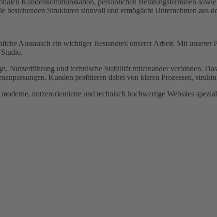
regionalen Kundenkommunikation, persönlichen Beratungsterminen sowie
ie bestehenden Strukturen sinnvoll und ermöglicht Unternehmen aus d
önliche Austausch ein wichtiger Bestandteil unserer Arbeit. Mit unse
 Studio.
gn, Nutzerführung und technische Stabilität miteinander verbinden. 
enanpassungen. Kunden profitieren dabei von klaren Prozessen, stru
f moderne, nutzerorientierte und technisch hochwertige Websites spezia