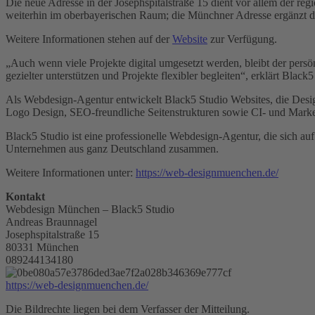
Die neue Adresse in der Josephspitalstraße 15 dient vor allem der 
weiterhin im oberbayerischen Raum; die Münchner Adresse ergänzt d
Weitere Informationen stehen auf der
Website
zur Verfügung.
„Auch wenn viele Projekte digital umgesetzt werden, bleibt der pers
gezielter unterstützen und Projekte flexibler begleiten“, erklärt Black5
Als Webdesign-Agentur entwickelt Black5 Studio Websites, die Desi
Logo Design, SEO-freundliche Seitenstrukturen sowie CI- und Mark
Black5 Studio ist eine professionelle Webdesign-Agentur, die sich au
Unternehmen aus ganz Deutschland zusammen.
Weitere Informationen unter:
https://web-designmuenchen.de/
Kontakt
Webdesign München – Black5 Studio
Andreas Braunnagel
Josephspitalstraße 15
80331 München
089244134180
https://web-designmuenchen.de/
Die Bildrechte liegen bei dem Verfasser der Mitteilung.