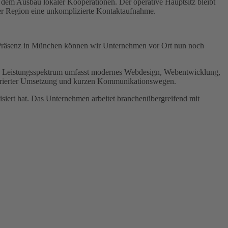
 dem Ausbau lokaler Kooperationen. Der operative Hauptsitz bleibt
er Region eine unkomplizierte Kontaktaufnahme.
rer Präsenz in München können wir Unternehmen vor Ort nun noch
Das Leistungsspektrum umfasst modernes Webdesign, Webentwicklung,
kturierter Umsetzung und kurzen Kommunikationswegen.
lisiert hat. Das Unternehmen arbeitet branchenübergreifend mit