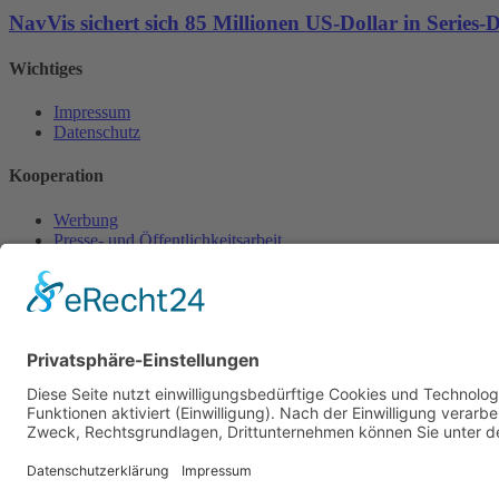
NavVis sichert sich 85 Millionen US-Dollar in Series
Wichtiges
Impressum
Datenschutz
Kooperation
Werbung
Presse- und Öffentlichkeitsarbeit
Aktuelles
Blog
Themenwelt
Zertifikat
Geprüfter Franchisegeber
© 2023 Franchisevergleich.eu