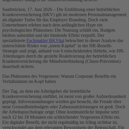
Saarbrücken, 17. Juni 2026 – Die Einführung einer betrieblichen
Krankenversicherung (bKV) gilt im modernen Personalmanagement
als digitaler Turbo für das Employer Branding. Doch viele
Unternehmen erleben nach dem anfänglichen Hype ein
psychologisches Phänomen: Die Nutzung schläft ein, Budgets
bleiben unberührt und der bindende Effekt verpufft. Der
spezialisierte
Fachmakler BKVital
beleuchtet in dieser Analyse das
unterschätzte Risiko von „totem Kapital“ in der HR-Benefit-
Strategie und zeigt, anhand von 6 entscheidenden Hebeln, wie HR-
Abteilungen durch die gezielte Reaktivierung der betrieblichen
Krankenversicherung die Mitarbeiterbindung (Churn-Prävention)
dauerhaft sichern.
Das Phänomen des Vergessens: Warum Corporate Benefits ein
Verfallsdatum im Kopf haben
Der Tag, an dem ein Arbeitgeber die betriebliche
Krankenversicherung einführt, ist meist von großer Aufmerksamkeit
geprägt. Infoveranstaltungen werden gut besucht, die Freude über
neue Gesundheitsbudgets oder Zahnzusatzleistungen ist groß. Doch
die Arbeitspsychologie zeigt: Ohne kontinuierliche Impulse setzt
nach 12 bis 18 Monaten ein schleichender Vergessens-Effekt ein.
Ein digitaler Benefit, der nicht regelmäßig im Alltag sichtbar ist,
verschwindet aus dem relevanten Bewusstsein der Belegschaft. Für