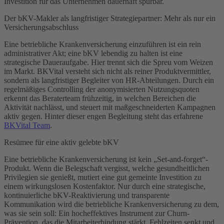
Investition für das Unternehmen dauerhaft spürbar.
Der bKV-Makler als langfristiger Strategiepartner: Mehr als nur ein
Versicherungsabschluss
Eine betriebliche Krankenversicherung einzuführen ist ein rein
administrativer Akt; eine bKV lebendig zu halten ist eine
strategische Daueraufgabe. Hier trennt sich die Spreu vom Weizen
im Markt. BKVital versteht sich nicht als reiner Produktvermittler,
sondern als langfristiger Begleiter von HR-Abteilungen. Durch ein
regelmäßiges Controlling der anonymisierten Nutzungsquoten
erkennt das Beraterteam frühzeitig, in welchen Bereichen die
Aktivität nachlässt, und steuert mit maßgeschneiderten Kampagnen
aktiv gegen. Hinter dieser engen Begleitung steht das erfahrene
BKVital Team
.
Resümee für eine aktiv gelebte bKV
Eine betriebliche Krankenversicherung ist kein „Set-and-forget“-
Produkt. Wenn die Belegschaft vergisst, welche gesundheitlichen
Privilegien sie genießt, mutiert eine gut gemeinte Investition zu
einem wirkungslosen Kostenfaktor. Nur durch eine strategische,
kontinuierliche bKV-Reaktivierung und transparente
Kommunikation wird die betriebliche Krankenversicherung zu dem,
was sie sein soll: Ein hocheffektives Instrument zur Churn-
Prävention, das die Mitarbeiterbindung stärkt, Fehlzeiten senkt und