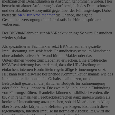
medizinischen Behandlungen in Anspruch genommen wurden. Hier
herrscht oft akuter Aufklärungsbedarf bezüglich des Datenschutzes
und der absoluten Anonymität gegenüber der Führungsetage. Dabei
bietet die
bKV für Arbeitnehmer
die Chance, die eigene
Gesundheitsversorgung ohne bürokratische Hürden spürbar zu
verbessern.
Der BKVital-Fahrplan zur bKV-Reaktivierung: So wird Gesundheit
wieder spürbar
Als spezialisierter Fachmakler setzt BKVital auf eine gezielte
Impulsberatung, um schlafende Gesundheitssysteme im Mittelstand
ohne administrativen Aufwand für den Makler oder das
Unternehmen wieder zum Leben zu erwecken. Eine erfolgreiche
bKV-Reaktivierung basiert darauf, dass die HR-Abteilung mit
einfachen, internen Bordmitteln regelmäßige Erinnerungen setzt.
HR kann beispielsweise bestehende Kommunikationskanäle wie das
Intranet oder die monatliche Gehaltsemail nutzen, um die
Belegschaft gezielt an die jährlichen Budgets für Zahnreinigung
oder Sehhilfen zu erinnern. Die zweite Säule bildet die Einbindung
von Führungskräften: Teamleiter können sensibilisiert werden, die
bKV in regelmäßigen Feedbackgesprächen ganz ungezwungen als
konkrete Unterstützung anzusprechen, sobald Mitarbeiter im Alltag
über Stress oder körperliche Belastungen klagen. Erst durch diese
regelmäßigen, internen Impulse im normalen Arbeitsalltag wird die