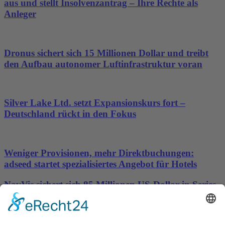
aus und stellt Insolvenzantrag – Ihre Rechte als
Anleger
Dronus sichert sich 15 Millionen Dollar und treibt
den Aufbau autonomer Luftinfrastruktur voran
Silver Lake Ltd. setzt Expansionskurs fort –
Deutschland rückt in den Fokus
Weniger Provisionen, mehr Direktbuchungen:
adseed startet spezialisiertes Angebot für Hotels
NavVis sichert sich 85 Millionen US-Dollar in Series-
D-Finanzierungsrunde, um die Datengrundlage für
physische KI bereitzustellen