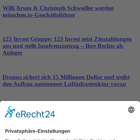
Willi Arsan & Christoph Schwedler werden
münchen.tv-Geschäftsführer
123 Invest Gruppe: 123 Invest setzt Zinszahlungen
aus und stellt Insolvenzantrag – Ihre Rechte als
Anleger
Dronus sichert sich 15 Millionen Dollar und treibt
den Aufbau autonomer Luftinfrastruktur voran
Silver Lake Ltd. setzt Expansionskurs fort –
Deutschland rückt in den Fokus
Wichtiges