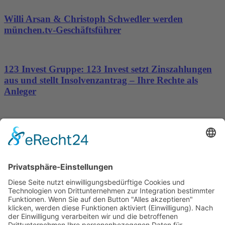
Willi Arsan & Christoph Schwedler werden
münchen.tv-Geschäftsführer
123 Invest Gruppe: 123 Invest setzt Zinszahlungen
aus und stellt Insolvenzantrag – Ihre Rechte als
Anleger
Dronus sichert sich 15 Millionen Dollar und treibt
den Aufbau autonomer Luftinfrastruktur voran
Wichtiges
Impressum
Datenschutz
Kooperation