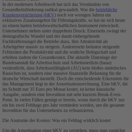
In der modernen Arbeitswelt hat sich das Verständnis von
Gesundheitsförderung radikal gewandelt. War die
betriebliche
Krankenversicherung (bKV
) noch vor wenigen Jahren ein
exklusives Zusatzangebot für Führungskräfte, so hat sie sich heute
zu einem harten betriebswirtschaftlichen Instrument entwickelt.
Unternehmen stehen unter doppeltem Druck: Einerseits zwingt der
demografische Wandel und der damit einhergehende
Fachkräftemangel die Betriebe dazu, ihre Attraktivität als
Arbeitgeber massiv zu steigern. Andererseits belasten steigende
Fehlzeiten die Produktivität und die restliche Belegschaft und
erhöhen zudem die Gesamtkosten. Die aktuelle Datenlage der
Bundesanstalt für Arbeitsschutz und Arbeitsmedizin (baua)
verdeutlicht, dass Arbeitsunfähigkeit (AU) kein bloßes statistisches
Rauschen ist, sondern eine massive finanzielle Belastung für die
deutsche Wirtschaft darstellt. Doch die entscheidende Erkenntnis für
das Management liegt in der Amortisationsrechnung. Eine bKV, die
im Schnitt nur 35 Euro pro Monat kostet, ist keine klassische
Ausgabe, sondern eine Investition mit sehr kurzem Break-Even-
Point. In vielen Fällen genügt es bereits, wenn durch die bKV nur
ein bis zwei Fehltage pro Jahr vermieden werden, um die gesamte
Investition für das Unternehmen zu refinanzieren.
Die Anatomie der Kosten: Was ein Fehltag wirklich kostet
Um die Amortisation einer bKV zu verstehen, muss man zunächst