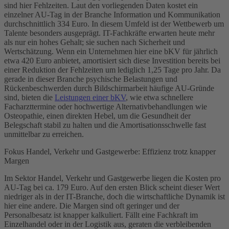
sind hier Fehlzeiten. Laut den vorliegenden Daten kostet ein
einzelner AU-Tag in der Branche Information und Kommunikation
durchschnittlich 334 Euro. In diesem Umfeld ist der Wettbewerb um
Talente besonders ausgeprägt. IT-Fachkräfte erwarten heute mehr
als nur ein hohes Gehalt; sie suchen nach Sicherheit und
Wertschätzung. Wenn ein Unternehmen hier eine bKV für jährlich
etwa 420 Euro anbietet, amortisiert sich diese Investition bereits bei
einer Reduktion der Fehlzeiten um lediglich 1,25 Tage pro Jahr. Da
gerade in dieser Branche psychische Belastungen und
Rückenbeschwerden durch Bildschirmarbeit häufige AU-Gründe
sind, bieten die
Leistungen einer bKV
, wie etwa schnellere
Facharzttermine oder hochwertige Alternativbehandlungen wie
Osteopathie, einen direkten Hebel, um die Gesundheit der
Belegschaft stabil zu halten und die Amortisationsschwelle fast
unmittelbar zu erreichen.
Fokus Handel, Verkehr und Gastgewerbe: Effizienz trotz knapper
Margen
Im Sektor Handel, Verkehr und Gastgewerbe liegen die Kosten pro
AU-Tag bei ca. 179 Euro. Auf den ersten Blick scheint dieser Wert
niedriger als in der IT-Branche, doch die wirtschaftliche Dynamik ist
hier eine andere. Die Margen sind oft geringer und der
Personalbesatz ist knapper kalkuliert. Fällt eine Fachkraft im
Einzelhandel oder in der Logistik aus, geraten die verbleibenden