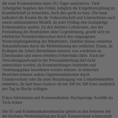
die reale Kostenstruktur eines AU-Tages analysieren. Viele
Arbeitgeber begehen den Fehler, lediglich die Entgeltfortzahlung im
Krankheitsfall zu betrachten, doch dies greift zu kurz. Die baua
kalkuliert die Kosten für die Volkswirtschaft und Unternehmen nach
einem umfassenderen Modell, da jeder Fehltag eine kostspielige
Kettenreaktion auslöst. Zu den direkten Lohnkosten, also der
Fortzahlung des Bruttolohns ohne Gegenleistung, gesellt sich ein
erheblicher Produktivitätsverlust durch den entgangenen
Wertschöpfungsbeitrag des Mitarbeiters. Darüber hinaus entstehen
Sekundärkosten durch die Mehrbelastung des restlichen Teams, da
Kollegen die Arbeit übernehmen müssen, was wiederum zu
Überstunden und einem erhöhten Fehlerrisiko führt. Auch der
Verwaltungsaufwand in der Personalabteilung darf nicht
unterschätzt werden, da Krankmeldungen bearbeitet und
Vertretungspläne koordiniert werden müssen. In kritischen
Bereichen können zudem Opportunitätskosten durch
Umsatzverluste oder die teure Beauftragung von Leiharbeitskräften
entstehen, die laut baua-Analyse oft mit 300 bis 500 Euro zusätzlich
pro Tag zu Buche schlagen.
Fokus Information und Kommunikation: Hochpreisige Ausfälle im
Tech-Sektor
Die IT- und Kommunikationsbranche gehört zu den Sektoren mit
der höchsten Wertschöpfung pro Kopf. Entsprechend schmerzhaft