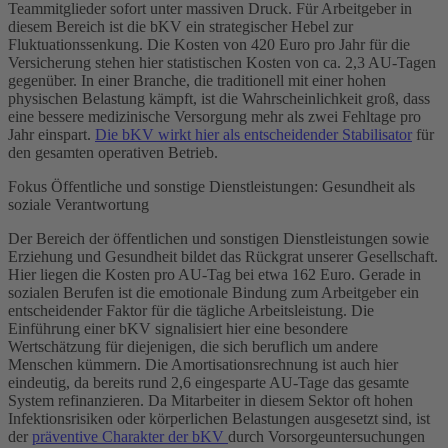
Teammitglieder sofort unter massiven Druck. Für Arbeitgeber in
diesem Bereich ist die bKV ein strategischer Hebel zur
Fluktuationssenkung. Die Kosten von 420 Euro pro Jahr für die
Versicherung stehen hier statistischen Kosten von ca. 2,3 AU-Tagen
gegenüber. In einer Branche, die traditionell mit einer hohen
physischen Belastung kämpft, ist die Wahrscheinlichkeit groß, dass
eine bessere medizinische Versorgung mehr als zwei Fehltage pro
Jahr einspart.
Die bKV wirkt hier als entscheidender Stabilisator
für
den gesamten operativen Betrieb.
Fokus Öffentliche und sonstige Dienstleistungen: Gesundheit als
soziale Verantwortung
Der Bereich der öffentlichen und sonstigen Dienstleistungen sowie
Erziehung und Gesundheit bildet das Rückgrat unserer Gesellschaft.
Hier liegen die Kosten pro AU-Tag bei etwa 162 Euro. Gerade in
sozialen Berufen ist die emotionale Bindung zum Arbeitgeber ein
entscheidender Faktor für die tägliche Arbeitsleistung. Die
Einführung einer bKV signalisiert hier eine besondere
Wertschätzung für diejenigen, die sich beruflich um andere
Menschen kümmern. Die Amortisationsrechnung ist auch hier
eindeutig, da bereits rund 2,6 eingesparte AU-Tage das gesamte
System refinanzieren. Da Mitarbeiter in diesem Sektor oft hohen
Infektionsrisiken oder körperlichen Belastungen ausgesetzt sind, ist
der
präventive Charakter der bKV
durch Vorsorgeuntersuchungen