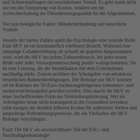
und Schutzimpfungen ein unschätzbarer Vorteil. Es geht somit nicht
nur um die Einsparung von Kosten, sondern um die
Aufrechterhaltung der Dienstleistungsqualität für die Allgemeinheit.
Der psychologische Faktor: Mitarbeiterbindung und steuerliche
Vorteile
Jenseits der harten Zahlen spielt die Psychologie eine zentrale Rolle.
Eine bKV ist ein kontinuierlich erlebbarer Benefit. Während eine
einmalige Gehaltserhöhung oft schnell als gegeben hingenommen
wird, wird die bKV bei jedem Zahnarztbesuch, bei jeder neuen
Brille oder jeder Vorsorgeuntersuchung positiv wahrgenommen. Sie
ist eine Leistung, die die Identifikation mit dem Unternehmen
nachhaltig stärkt. Zudem profitiert der Arbeitgeber von attraktiven
steuerlichen Rahmenbedingungen. Die Beiträge zur bKV können
oft im Rahmen der 50-Euro-Sachbezugsfreigrenze lohnsteuer- und
sozialversicherungsfrei gewährt werden. Dies macht die bKV zu
einer hocheffizienten Form der Nettolohnoptimierung. Wer als
Arbeitgeber heute nicht konsequent in die Gesundheit investiert,
zahlt morgen die deutlich höheren Kosten für unbesetzte Stellen und
langwierige Rekrutierungsprozesse, die ein Vielfaches der bKV-
Beiträge verschlingen.
Fazit: Die bKV als unverzichtbarer Teil der ESG- und
Nachhaltigkeitsstrategie