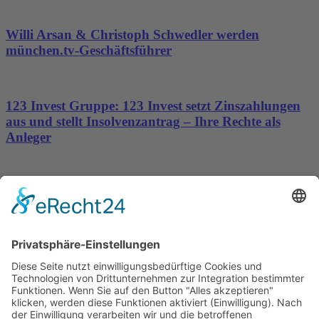
Willi Arsan & Christoph Schwedler werden
münchen.tv-Geschäftsführer
123 Invest Gruppe: 123 Invest setzt Zinszahlungen
aus und stellt Insolvenzantrag – Ihre Rechte als
Anleger
Dronus sichert sich 15 Millionen Dollar und treibt
den Aufbau autonomer Luftinfrastruktur voran
Wichtiges
Impressum
Datenschutz
Kooperation