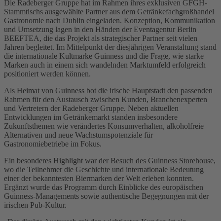
Die Radeberger Gruppe hat im Rahmen ihres exklusiven GFGH-
Stammtischs ausgewählte Partner aus dem Getränkefachgroßhandel
Gastronomie nach Dublin eingeladen. Konzeption, Kommunikation
und Umsetzung lagen in den Händen der Eventagentur Berlin
BEEFTEA, die das Projekt als strategischer Partner seit vielen
Jahren begleitet. Im Mittelpunkt der diesjährigen Veranstaltung stand
die internationale Kultmarke Guinness und die Frage, wie starke
Marken auch in einem sich wandelnden Marktumfeld erfolgreich
positioniert werden können.
Als Heimat von Guinness bot die irische Hauptstadt den passenden
Rahmen für den Austausch zwischen Kunden, Branchenexperten
und Vertretern der Radeberger Gruppe. Neben aktuellen
Entwicklungen im Getränkemarkt standen insbesondere
Zukunftsthemen wie verändertes Konsumverhalten, alkoholfreie
Alternativen und neue Wachstumspotenziale für
Gastronomiebetriebe im Fokus.
Ein besonderes Highlight war der Besuch des Guinness Storehouse,
wo die Teilnehmer die Geschichte und internationale Bedeutung
einer der bekanntesten Biermarken der Welt erleben konnten.
Ergänzt wurde das Programm durch Einblicke des europäischen
Guinness-Managements sowie authentische Begegnungen mit der
irischen Pub-Kultur.