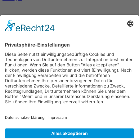
Dronus sichert sich 15 Millionen Dollar und treibt
den Aufbau autonomer Luftinfrastruktur voran
Wichtiges
Impressum
Datenschutz
Kooperation
Werbung
Presse- und Öffentlichkeitsarbeit
Aktuelles
Blog
Themenwelt
Zertifikat