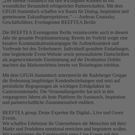
„Der direkte Austausch mit den wichtigsten Kunden ist ein
wesentlicher Bestandteil erfolgreicher Partnerschaften. Mit dem
GFGH-Stammtisch schaffen wir Raum für Dialog, Inspiration und
gemeinsame Zukunftsperspektiven.“ — Andreas Grunszky,
Geschäftsführer, Eventagentur BEEFTEA Berlin
Die BEEFTEA Eventagentur Berlin verantwortete auch in diesem
Jahr die gesamte Projektumsetzung: Bereits im Vorfeld sorgte eine
kreative Kommunikationskampagne für Aufmerksamkeit und
Vorfreude bei den Teilnehmern. Individuell gestaltete Einladungen,
eine begleitende Event-Website sowie personalisierte Dartscheiben
als augenzwinkernde Einstimmung auf die Destination Dublin
machten das Markenerlebnis bereits vor Reisebeginn erlebbar.
Mit dem GFGH-Stammtisch unterstreicht die Radeberger Gruppe
die Bedeutung langfristiger Kundenbeziehungen und setzt auf
persönliche Begegnungen als wichtigen Erfolgsfaktor im
Gastronomiemarkt. Die Veranstaltungsreihe hat sich in den
vergangenen Jahren als feste Plattform für Austausch, Inspiration
und partnerschaftliche Zusammenarbeit etabliert.
BEEFTEA group; Deine Experten für Digital-, Live und Green
Events.
Wir schaffen Erlebnisse für Unternehmen die Menschen mit ihrer
Marke und Produkten emotional erreichen und begeistern wollen.
Wir kombinieren die Emotionalität eines Live Events mit den