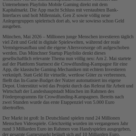
Unternehmen Playfolio Mobile Gaming direkt mit dem
Kapitalmarkt. Die App macht Schluss mit verstaubten Bank-
Interfaces und holt Millennials, Gen Z sowie völlig neue
Anlegergruppen spielerisch dort ab, wo sie sowieso schon Geld
ausgeben.
München, Mai 2026 – Millionen junge Menschen investieren täglich
viel Zeit und Geld in digitale Spielewelten, während der reale
Vermögensaufbau und die eigene Altersvorsorge oft aufgeschoben
werden. Das Münchner Startup Playfolio denkt dieses
gesellschaftlich relevante Thema nun völlig neu: Am 2. Mai startete
auf der Plattform Startnext die Crowdfunding-Kampagne für eine
App, die klassische Gaming-Mechaniken mit echtem Investieren
verknüpft. Statt Geld für virtuelle, wertlose Güter zu verbrennen,
fließt das In-Game-Budget der Nutzer automatisiert ins eigene
Depot. Unterstützt wird das Projekt durch das Referat für Arbeit und
Wirtschaft der Landeshauptstadt München im Rahmen des
Förderprogramms für Crowdfunding-Kampagnen. Bereits nach
zwei Stunden wurde das erste Etappenziel von 5.000 Euro
übertroffen.
Der Markt ist groß: In Deutschland spielen rund 24 Millionen
Menschen Videospiele. Gleichzeitig wurden im vergangenen Jahr
rund 3 Milliarden Euro im Rahmen von Handyspielen ausgegeben,
der gesamte Gamesmarkt beläuft sich auf 10 Milliarden Euro.