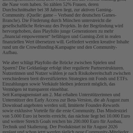
die Nase vorn haben. So zählen 52% Frauen, deren
Durchschnittsalter bei 38 Jahren liegt, zur aktiven Gaming-
Community. (Quelle: game – Verband der deutschen Games-
Branche). Die Förderung durch München unterstreicht die
gesellschaftliche Relevanz des Projekts. In der Begründung wird
hervorgehoben, dass Playfolio junge Generationen zu mehr
„financial empowerment“ befähigen und Gaming-Zeit in realen
finanziellen Wert übersetzen will. Gefördert werden kreative Inhalte
rund um die Crowdfunding-Kampagne und den Community-
Aufbau.
Wie aber schlägt Playfolio die Brücke zwischen Spielen und
Sparen? Die Geldanlage erfolgt über regulierte Partnerstrukturen.
Nutzerinnen und Nutzer wählen je nach Risikobereitschaft zwischen
verschiedenen breit diversifizierten Strategien mit Fonds und ETFs.
Einzahlungen sowie Verkäufe bleiben jederzeit möglich, das
Vermögen ist transparent einsehbar.
Seit Kampagnenstart am 2. Mai erhalten Unterstützerinnen und
Unterstützer den Early Access zur Beta-Version, die ab August zum
Download angeboten werden soll, limitierte Founder-Rewards
sowie exklusive Vorteile für die erste Community. Das Mindestziel
von 5.000 Euro ist bereits erreicht, das nächste liegt bei 10.000 Euro
und weitere Stretch Goals reichen bis 200.000 Euro für Ausbau,
Technik und Skalierung. Der Produktstart ist für August 2026
geplant und schon jetzt werden täglich neue Community-Mitglieder