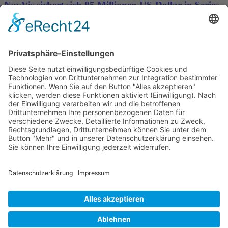
NavVis sichert sich 85 Millionen US-Dollar in Series-
D-Finanzierungsrunde, um die Datengrundlage für
physische KI bereitzustellen
Wichtiges
Impressum
Datenschutz
Kooperation
Werbung
Presse- und Öffentlichkeitsarbeit
Aktuelles
Blog
Themenwelt
Zertifikat
Geprüfter Franchisegeber