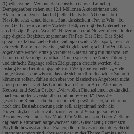
(Quelle: game – Verband der deutschen Games-Branche).
Demgegenüber stehen nur 12,1 Millionen Aktionärinnen und
Aktionäre in Deutschland. (Quelle: Deutsches Aktieninstitut).
Playfolio setzt genau hier an. Statt klassischem „Pay to Win“, bei
dem Geld in rein virtuelle Vorteile fließt, verfolgt das Unternehmen
das Prinzip „Play to Wealth“. Nutzerinnen und Nutzer pflegen in der
App digitale Begleiter, sogenannte FinPets. Der Clou: Das Spiel
spiegelt reale finanzielle Entscheidungen wider. Wer spart, investiert
oder sein Portfolio entwickelt, stärkt gleichzeitig sein FinPet. Dieses
sogenannte Mirror-Prinzip verbindet Unterhaltung mit finanziellem
Lernen und Vermögensaufbau. Durch spielerische Nutzerführung
und einfache Zugänge sollen Zielgruppen erreicht werden, die
bislang kaum Berührungspunkte mit Wertpapieren hatten. „Viele
junge Erwachsene wissen, dass sie sich um ihre finanzielle Zukunft
kümmern sollten, fühlen sich aber von klassischen Angeboten nicht
angesprochen“, sagt das Gründerteam Damian Breu, Alexander
Keussen und Stefan Gruber. „Wir wollen Finanzthemen zugänglich
machen: modern, verständlich und motivierend.“ Dass die
gesetzliche Rentensicherheit nicht mehr gewährleistet, sondern nur
noch eine Basisabsicherung sein soll, zeigt einmal mehr die
Notwendigkeit sich privat abzusichern und Vorsorge zu treffen.
Besonders relevant ist das Modell für Millennials und Gen Z, die mit
digitalen Plattformen aufgewachsen sind. Gleichzeitig richtet sich
Playfolio bewusst auch an Frauen, die im Investmentmarkt weiterhin
unterrepräsentiert sind, aber wenn es um das Thema Gaming geht,