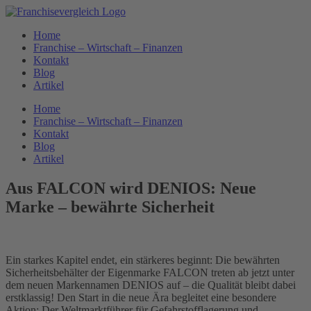
Zum
Inhalt
Home
springen
Franchise – Wirtschaft – Finanzen
Kontakt
Blog
Artikel
Home
Franchise – Wirtschaft – Finanzen
Kontakt
Blog
Artikel
Aus FALCON wird DENIOS: Neue
Marke – bewährte Sicherheit
Ein starkes Kapitel endet, ein stärkeres beginnt: Die bewährten
Sicherheitsbehälter der Eigenmarke FALCON treten ab jetzt unter
dem neuen Markennamen DENIOS auf – die Qualität bleibt dabei
erstklassig! Den Start in die neue Ära begleitet eine besondere
Aktion: Der Weltmarktführer für Gefahrstofflagerung und