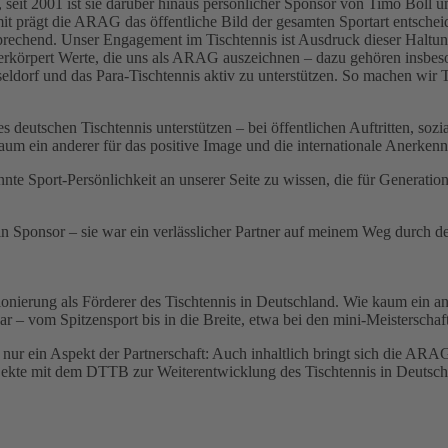
, seit 2001 ist sie darüber hinaus persönlicher Sponsor von Timo Boll
t prägt die ARAG das öffentliche Bild der gesamten Sportart entschei
rechend. Unser Engagement im Tischtennis ist Ausdruck dieser Haltung
örpert Werte, die uns als ARAG auszeichnen – dazu gehören insbesond
orf und das Para-Tischtennis aktiv zu unterstützen. So machen wir Tis
 deutschen Tischtennis unterstützen – bei öffentlichen Auftritten, soz
kaum ein anderer für das positive Image und die internationale Anerken
annte Sport-Persönlichkeit an unserer Seite zu wissen, die für Generat
Sponsor – sie war ein verlässlicher Partner auf meinem Weg durch den 
ionierung als Förderer des Tischtennis in Deutschland. Wie kaum ein an
r – vom Spitzensport bis in die Breite, etwa bei den mini-Meisterschaf
nur ein Aspekt der Partnerschaft: Auch inhaltlich bringt sich die ARA
ojekte mit dem DTTB zur Weiterentwicklung des Tischtennis in Deutsch