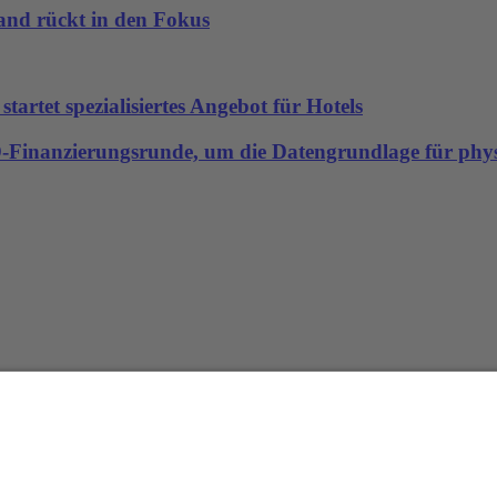
land rückt in den Fokus
artet spezialisiertes Angebot für Hotels
-D-Finanzierungsrunde, um die Datengrundlage für physi