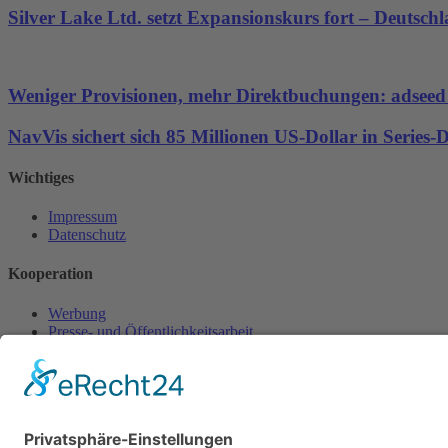
Silver Lake Ltd. setzt Expansionskurs fort – Deutsch
Weniger Provisionen, mehr Direktbuchungen: adseed st
NavVis sichert sich 85 Millionen US-Dollar in Series
Wichtiges
Impressum
Datenschutz
Kooperation
Werbung
Presse- und Öffentlichkeitsarbeit
Aktuelles
Blog
Themenwelt