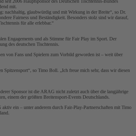
 und seit 2006 Hauptsponsor des Deutschen Tischtennis-Bundes
dend mit.
: nachhaltig, glaubwürdig und mit Wirkung in der Breite“, so Dr.
ere Fairness und Beständigkeit. Besonders stolz sind wir darauf,
chtennis für alle erlebbar.“
ialen Engagements und als Stimme für Fair Play im Sport. Der
nung des deutschen Tischtennis.
ionen von Fans und Spielern zum Vorbild geworden ist – weit über
Spitzensport“, so Timo Boll. „Ich freue mich sehr, dass wir diesen
derer Sponsor ist die ARAG nicht zuletzt auch über die langjährige
ten, einem der größten Breitensport-Events Deutschlands.
G aktiv ein – unter anderem durch Fair-Play-Partnerschaften mit Timo
land.