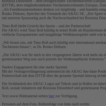
Borussia Düsseldorf – dem erfolgreichsten Tischtennisverein Europas
(DTTB), dem mitgliederstärksten Tischtennisverbandes Europas. Dami
„Als Familienunternehmen denken wir langfristig – und handeln entsp
Renko Dirksen, Sprecher des Vorstands der ARAG SE. „Der Sport verk
mit unserem Sponsoring auch die Nachwuchsarbeit bei Borussia Düsseld
Timo Boll bleibt Gesicht des Sports – und der Partnerschaft
Die ARAG wird Timo Boll künftig in seiner Rolle als Repräsentant des
vielfache Europameister und langjährige Weltklassespieler steht wie 
„Wir freuen uns, mit Timo Boll auch künftig eine international anerk
Tischtennis hinaus“, so Dr. Renko Dirksen.
„Die ARAG war für mich in den vergangenen Jahren weit mehr als ein 
gemeinsamen Weg nun auch jenseits der Wettkampftische fortsetzen.“
Starkes Engagement für eine starke Sportart
Mit der Vertragsverlängerung unterstreicht die ARAG ihre klare Posit
Partnerschaft mit dem DTTB über die gesamte Sportart hinweg sichtba
Die Sichtbarkeit des ARAG Logos auf Trikots und in Hallen ist dabei 
Boll, soziale Initiativen mit Borussia Düsseldorf und gemeinsame Pr
Text sowie Bildmaterial stehen
hier
zur Verfügung.
Personen auf dem Foto, Reihenfolge von links nach rechts: